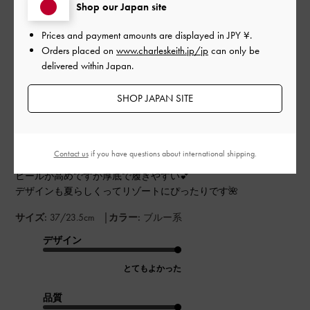
Shop our Japan site
このレビューは役に立ちましたか？
0
0
Prices and payment amounts are displayed in
JPY ¥
.
Orders placed on
www.charleskeith.jp/jp
can only be
delivered within Japan.
公
2023-07-31
ご利用者様
SHOP JAPAN SITE
開
shiさんのレビュー
日
Contact us
if you have questions about international shipping.
ヒールが高めですが厚底で履きやすい💕
デザインも夏らしくってリゾートにぴったりです🌺
|
サイズ:
37/23.5cm
カラー:
ブルー系
デザイン
とてもよかった
品質