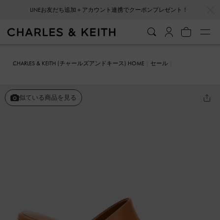
…
…
LINEお友だち追加＋アカウント連携でクーポンプレゼント！
会員登録＋ニュースレター登録で10%OFFクーポンプレゼント！
CHARLES & KEITH (チャールズアンドキース) HOME
セール
シューズ
サンダル
Tabitha タバサ プラットフォームクロッグ
似ている商品を見る