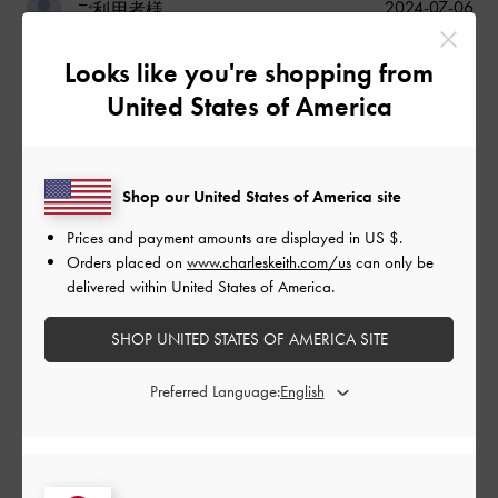
公
2024-07-06
ご利用者様
開
厚底サンダル
日
Looks like you're shopping from
United States of America
夏らしいサンダルです！いっぱい履きたいと思います。高さが
ありますが、あまりに気にならず歩きやすいです。
Shop our United States of America site
|
サイズ:
37/23.5cm
カラー:
ブラック系
Prices and payment amounts are displayed in
US $
.
デザイン
Orders placed on
www.charleskeith.com/us
can only be
delivered within United States of America.
とてもよかった
SHOP UNITED STATES OF AMERICA SITE
品質
Preferred Language:
とてもよかった
もっと見る