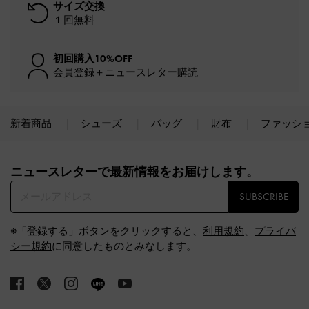
サイズ交換
１回無料
初回購入10%OFF
会員登録＋ニュースレター購読
新着商品
シューズ
バッグ
財布
ファッシ
Site footer
ニュースレターで最新情報をお届けします。​
SUBSCRIBE
※「登録する」ボタンをクリックすると、
利用規約
、
プライバ
シー規約
に同意したものとみなします。