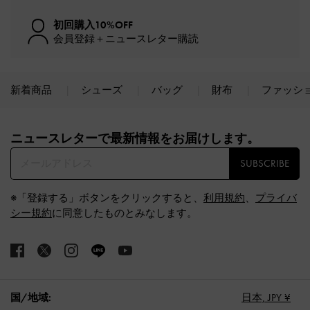
初回購入10%OFF
会員登録＋ニュースレター購読
新着商品
シューズ
バッグ
財布
ファッシ
Site footer
ニュースレターで最新情報をお届けします。​
SUBSCRIBE
※「登録する」ボタンをクリックすると、
利用規約
、
プライバ
シー規約
に同意したものとみなします。
国/地域:
日本,
JPY ¥