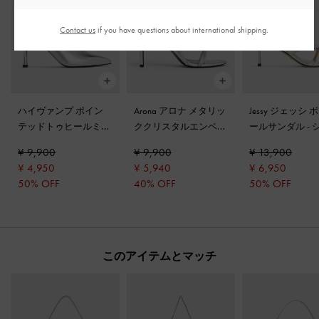
Contact us
if you have questions about international shipping.
ハイヴァンプ ポイン
Arona アロナ メタリッ
Jessy ジェッシ 
テッドトゥヒールミュ
ククリスタルエンベリ
ールサンダル
-
ール
-
シルバー
シュッドスティレット
ー
¥ 9,900
¥ 9,900
¥ 13,900
ヒールサンダル
-
シル
¥ 4,950
¥ 5,940
¥ 6,950
バー
50% OFF
40% OFF
50% OFF
このアイテムとマッチ