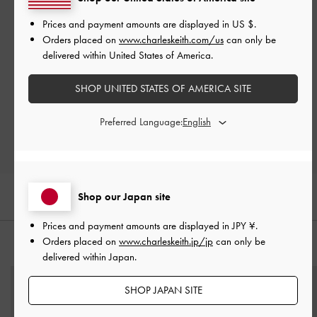
Prices and payment amounts are displayed in
US $
.
Orders placed on
www.charleskeith.com/us
can only be
ご感想をお聞かせください
delivered within United States of America.
Let us know what you think
SHOP UNITED STATES OF AMERICA SITE
レビューを書く
Preferred Language:
Shop our Japan site
Prices and payment amounts are displayed in
JPY ¥
.
Orders placed on
www.charleskeith.jp/jp
can only be
おすすめのアイテム
delivered within Japan.
SHOP JAPAN SITE