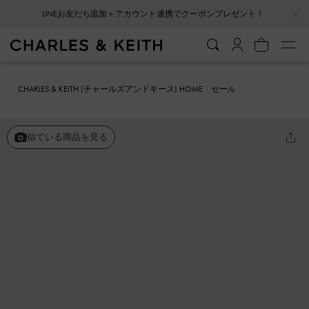
…
…
LINEお友だち追加＋アカウント連携でクーポンプレゼント！
CHARLES & KEITH (チャールズアンドキース) HOME
セール
シューズ
ミュール
レザー ダブルストラップヒールミュール
似ている商品を見る