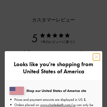
カスタマーレビュー
5
1件のレビューに基づく
5
1
4
0
Looks like you're shopping from
3
0
United States of America
2
0
1
0
Shop our United States of America site
レビューを書く
Prices and payment amounts are displayed in
US $
.
Orders placed on
www.charleskeith.com/us
can only be