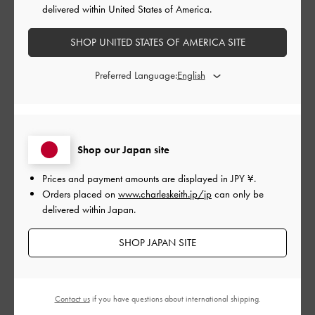
delivered within United States of America.
デザイン
SHOP UNITED STATES OF AMERICA SITE
とてもよかった
Preferred Language:
品質
とてもよかった
Shop our Japan site
もっと見る
Prices and payment amounts are displayed in
JPY ¥
.
Orders placed on
www.charleskeith.jp/jp
can only be
フィルター
delivered within Japan.
並べ替え
最新
:
SHOP JAPAN SITE
公
2024-02-28
ご利用者様
開
Contact us
if you have questions about international shipping.