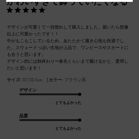
かわいすぎて飾っていたくなる
日
デザインが可愛くて一目惚れして購入しました。届いたら想像
以上に可愛かったです！！
中がもこもこしているため、あたたかく履き心地も快適でし
た。スウェードっぽい生地が上品で、ワンピースやスカートに
も合うと思います。
デザイン的には秋終わり〜春先くらいまで履けるかと。愛用し
たいと思います！
|
サイズ:
37/23.5cm
カラー:
ブラウン系
デザイン
とてもよかった
品質
とてもよかった