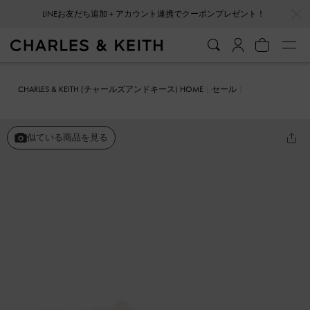
…
…
LINEお友だち追加＋アカウント連携でクーポンプレゼント！
CHARLES & KEITH (チャールズアンドキース) HOME
セール
シューズ
スニーカー
Gabine ガビーヌ レザーファーラインハイト
ップスニーカー
似ている商品を見る