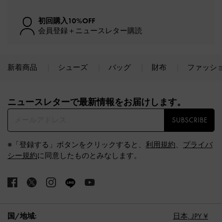
初回購入10%OFF
会員登録＋ニュースレター購読
新着商品
シューズ
バッグ
財布
ファッシ
Site footer
ニュースレターで最新情報をお届けします。​
SUBSCRIBE
※「登録する」ボタンをクリックすると、
利用規約
、
プライバ
シー規約
に同意したものとみなします。
国/地域:
日本,
JPY ¥