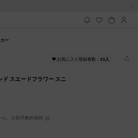
ーカー
♥ お気に入り登録者数：
52人
アンド スエードフラワー スニ
0円から。分割手数料無料