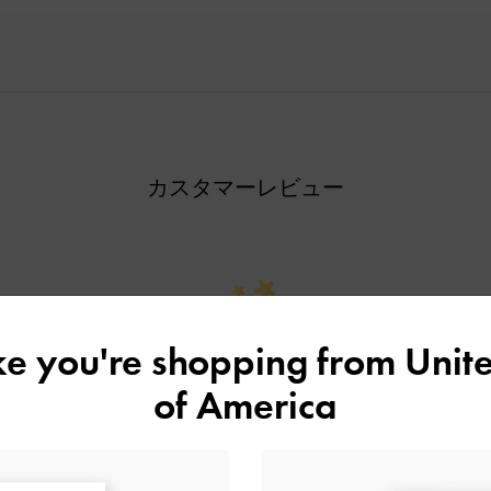
カスタマーレビュー
ike you're shopping from
Unite
ご感想をお聞かせください
of America
Let us know what you think
レビューを書く