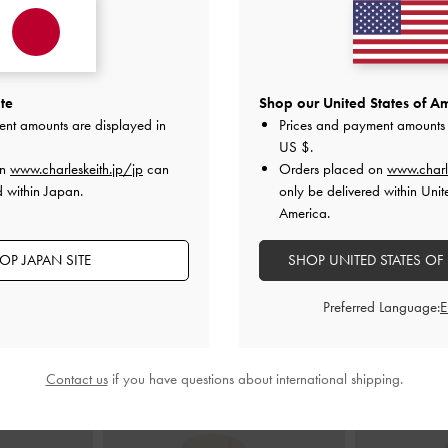
te
Shop our United States of Am
ent amounts are displayed in
Prices and payment amounts 
US $
.
on
www.charleskeith.jp/jp
can
Orders placed on
www.charl
d within Japan.
only be delivered within Unit
America.
おすすめのアイテム
OP JAPAN SITE
SHOP UNITED STATES OF
Preferred Language:
Contact us
if you have questions about international shipping.