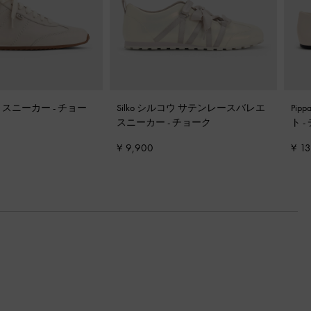
イス スニーカー
-
チョー
Silko シルコウ サテンレースバレエ
Pi
スニーカー
-
チョーク
ト
-
¥ 9,900
¥ 1