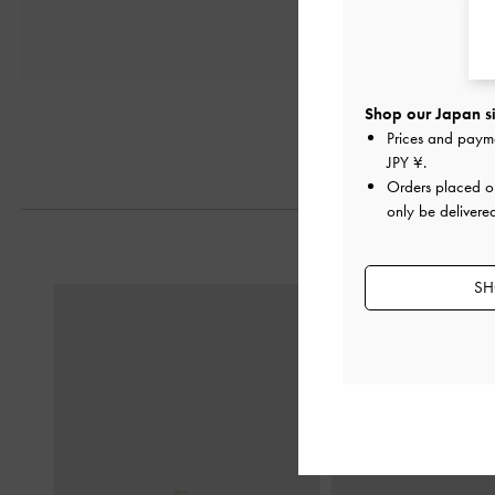
Shop our Japan si
Prices and paym
JPY ¥
.
Orders placed 
only be delivere
SH