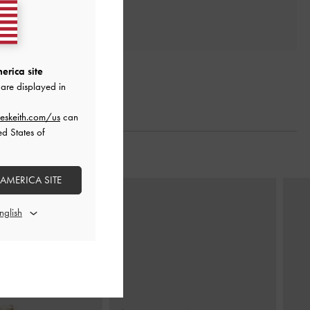
erica site
are displayed in
eskeith.com/us
can
ed States of
 AMERICA SITE