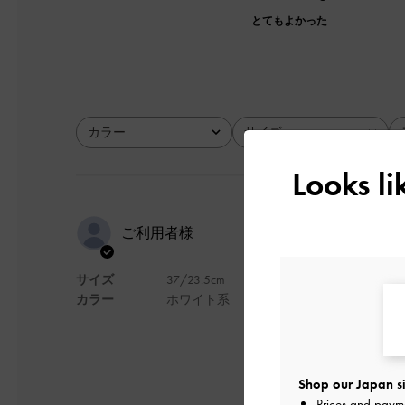
とてもよかった
カラー
サイズ
全て
全て
Looks l
歩きやすい
ご利用者様
サイズ
37/23.5cm
なかなか歩きやすく
カラー
ホワイト系
た。旅行にはいていき
デザイン
Shop our Japan si
Prices and paym