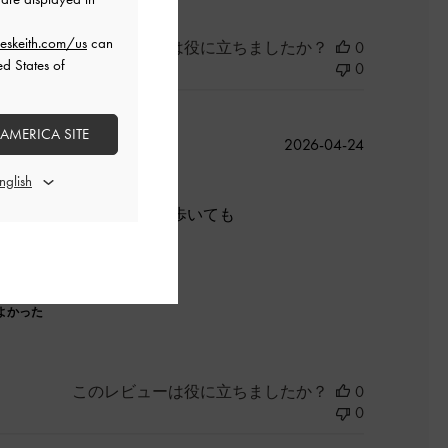
eskeith.com/us
can
このレビューは役に立ちましたか？
0
ed States of
0
 AMERICA SITE
公
2026-04-24
開
日
履き心地も良く、長時間歩いても
よかった
このレビューは役に立ちましたか？
0
0