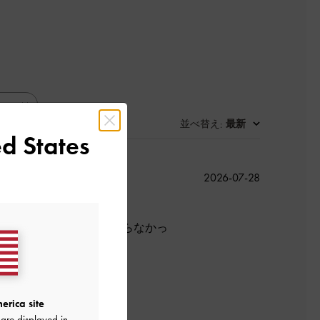
並べ替え
最新
:
d States
公
2026-07-28
開
日
ンも合わせやすく痛くならなかっ
よかった
erica site
are displayed in