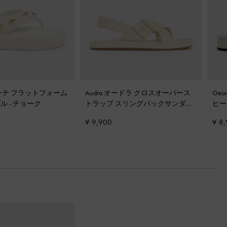
ーチ フラットフォーム
Audra オードラ クロスオーバース
Ge
ダル
-
チョーク
トラップ スリングバックサンダル
-
ヒー
チョーク
¥ 9,900
¥ 8