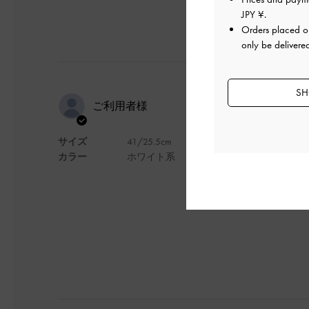
JPY ¥
.
Orders placed 
only be delivere
SH
シンプルで
ご利用者様
サイズ
41/25.5cm
デザインがとても洗
カラー
ホワイト系
疲れにくいです。ど
デザイン