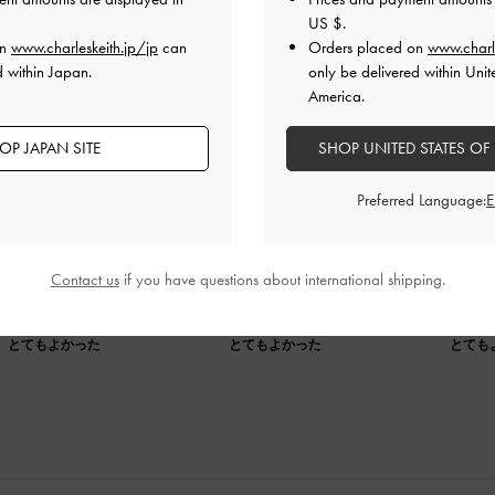
US $
.
on
www.charleskeith.jp/jp
can
Orders placed on
www.charl
d within Japan.
only be delivered within Unit
America.
OP JAPAN SITE
SHOP UNITED STATES OF
上品なサンダル
Preferred Language:
練されていて、履くだけで大人っぽい印象になります。軽くて
んなコーデにも合わせやすく、とても気に入っています。
Contact us
if you have questions about international shipping.
品質
快適さ
とてもよかった
とてもよかった
とても