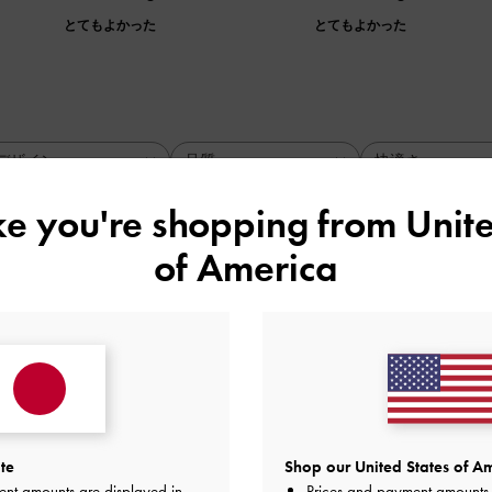
とてもよかった
とてもよかった
デザイン
品質
快適さ
全て
全て
全て
ike you're shopping from
Unite
of America
！
痛くないサンダルに出会えずにおそるおそるでしたが、デザイ
ました。大きめなので0. 5下げてもありです。
品質
快適さ
とてもよかった
とてもよかった
とても
te
Shop our United States of Am
ent amounts are displayed in
Prices and payment amounts 