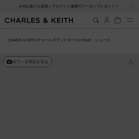
…
…
LINEお友だち追加＋アカウント連携でクーポンプレゼント！
CHARLES & KEITH (チャールズアンドキース) HOME
シューズ
サンダル
Adema アデマ ストラッピー トングサンダル
似ている商品を見る