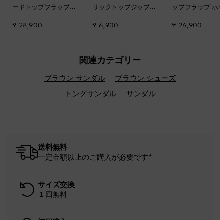
ードトップフラップ
リックトップジップウ
ップフラップ ホ
ホーボーバッグ
-
ブラ
ォレット
-
チョコレー
ーバッグ
-
ブラ
¥ 28,900
¥ 6,900
¥ 26,900
ウン
ト
関連カテゴリー
ブラウン サンダル
ブラウン シューズ
トングサンダル
サンダル
送料無料
一定金額以上のご購入が必要です*
サイズ交換
１回無料