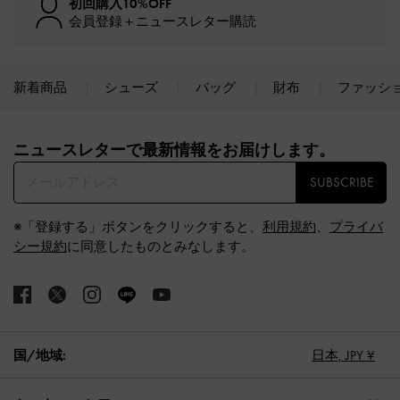
初回購入10%OFF
会員登録＋ニュースレター購読
新着商品
シューズ
バッグ
財布
ファッシ
Site footer
ニュースレターで最新情報をお届けします。​
SUBSCRIBE
※「登録する」ボタンをクリックすると、
利用規約
、
プライバ
シー規約
に同意したものとみなします。
国/地域:
日本,
JPY ¥