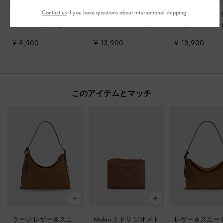
Contact us
if you have questions about international shipping.
Yara ヤラ ターンロッ
Jace ジェイス レザー
レザー＆スエード
クストラッピーサンダ
＆スエード スニーカ
ウ ヒールミュ
ル
-
ダークブラウン
ー
-
ダークブラウン
ラウン
¥ 8,500
¥ 13,900
¥ 13,900
このアイテムとマッチ
ラージ レザー＆スエ
Midori ミドリ ジオメト
レザー＆スエード