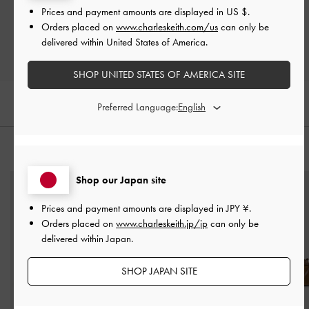
Prices and payment amounts are displayed in
US $
.
レビューを書く
Orders placed on
www.charleskeith.com/us
can only be
delivered within United States of America.
SHOP UNITED STATES OF AMERICA SITE
Preferred Language:
おすすめのアイテム
Shop our Japan site
Prices and payment amounts are displayed in
JPY ¥
.
Orders placed on
www.charleskeith.jp/jp
can only be
delivered within Japan.
SHOP JAPAN SITE