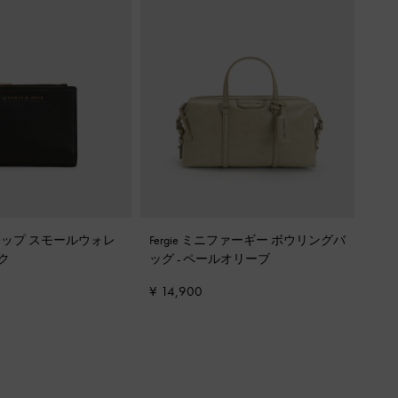
ップ スモールウォレ
Fergie ミニファーギー ボウリングバ
ク
ッグ
-
ペールオリーブ
¥ 14,900