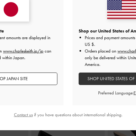
te
Shop our United States of Am
ent amounts are displayed in
Prices and payment amounts 
US $
.
on
www.charleskeith.jp/jp
can
Orders placed on
www.charl
d within Japan.
only be delivered within Unit
America.
おすすめのアイテム
OP JAPAN SITE
SHOP UNITED STATES OF
Preferred Language:
Contact us
if you have questions about international shipping.