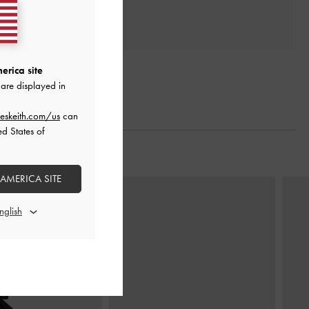
erica site
are displayed in
eskeith.com/us
can
ed States of
 AMERICA SITE