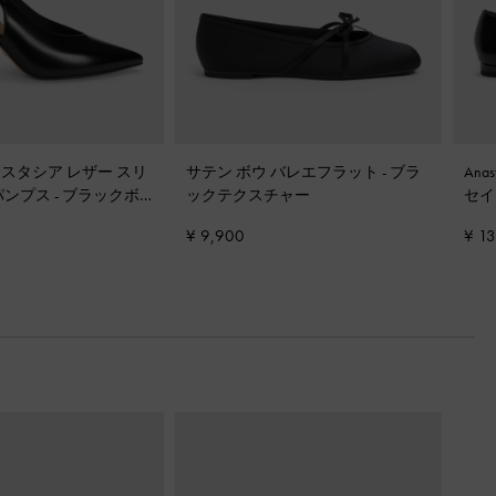
a アナスタシア レザー スリ
サテン ボウ バレエフラット
-
ブラ
Ana
パンプス
-
ブラックボ
ックテクスチャー
セイ
¥ 9,900
¥ 1