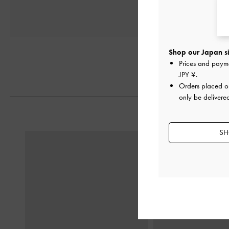
Shop our Japan si
Prices and paym
JPY ¥
.
Orders placed 
only be delivere
SH