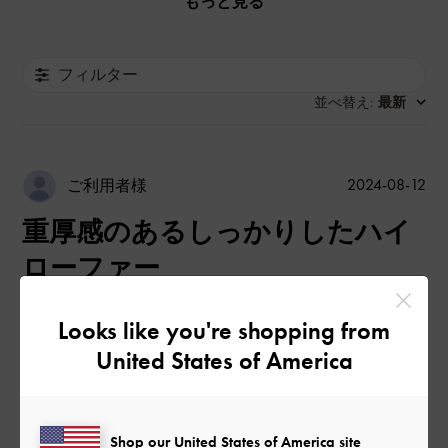
もっと見る
フィルター
並べ替え
最新
:
公
2024-08-12
ご利用者様
開
重厚感のあるしっかりしたハイ
日
ローファー
Looks like you're shopping from
足の甲がスタイリッシュに見えるデザインで素敵です。秋冬に
United States of America
履くのが楽しみです。
|
サイズ:
37/23.5cm
カラー:
ブラック系
Shop our United States of America site
デザイン