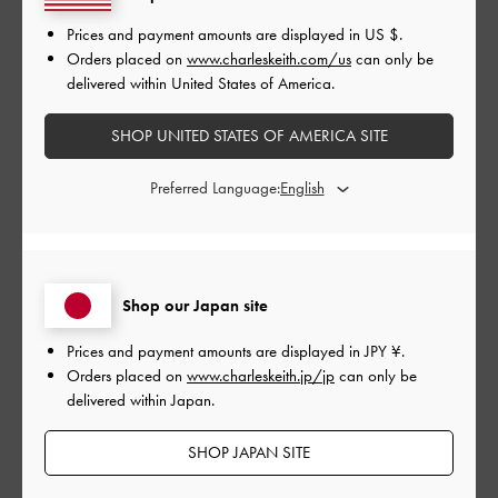
Prices and payment amounts are displayed in
US $
.
とてもよかった
Orders placed on
www.charleskeith.com/us
can only be
delivered within United States of America.
品質
とてもよかった
SHOP UNITED STATES OF AMERICA SITE
Preferred Language:
もっと見る
このレビューは役に立ちましたか？
0
0
Shop our Japan site
Prices and payment amounts are displayed in
JPY ¥
.
公
Orders placed on
www.charleskeith.jp/jp
can only be
2024-03-15
ご利用者様
開
delivered within Japan.
履きやすいです
日
SHOP JAPAN SITE