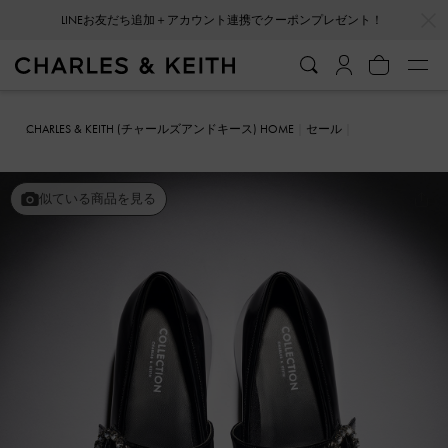
…
…
LINEお友だち追加＋アカウント連携でクーポンプレゼント！
CHARLES & KEITH (チャールズアンドキース) HOME
セール
シューズ
パンプス
ジェムエンベリッシュド チャンキープラットフ
ォームローファー
似ている商品を見る