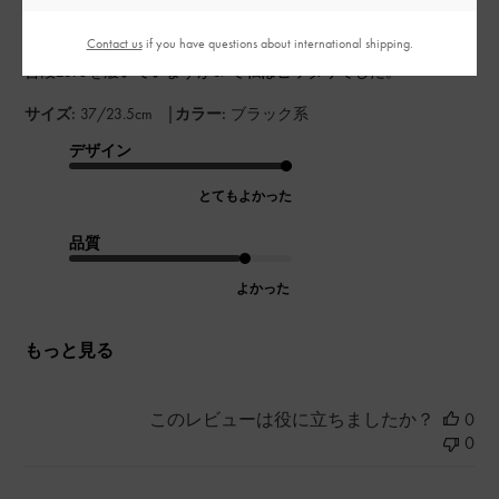
重いかな？と心配でしたが、1日歩いても痛くならず、歩きやす
Contact us
if you have questions about international shipping.
かったです。
普段23. 5を履いていますが37で私はピッタリでした。
|
サイズ:
37/23.5cm
カラー:
ブラック系
デザイン
とてもよかった
品質
よかった
もっと見る
このレビューは役に立ちましたか？
0
0