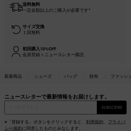
送料無料
一定金額以上のご購入が必要です*
サイズ交換
１回無料
初回購入10%OFF
会員登録＋ニュースレター購読
新着商品
シューズ
バッグ
財布
ファッシ
Site footer
ニュースレターで最新情報をお届けします。​
SUBSCRIBE
※「登録する」ボタンをクリックすると、
利用規約
、
プライバ
シー規約
に同意したものとみなします。