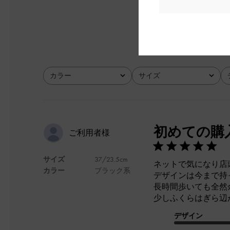
とてもよかった
カラー
サイズ
全て
全て
初めての購
ご利用者様
サイズ
37/23.5cm
ネットで気になり店
カラー
ブラック系
デザインは今まで持
長時間歩いても全然
少しふくらはぎら辺
デザイン