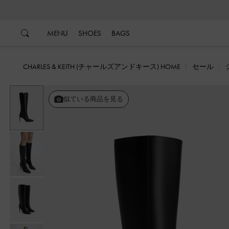
…
…
MENU
SHOES
BAGS
CHARLES & KEITH (チャールズアンドキース) HOME
セール
戻る
似ている商品を見る