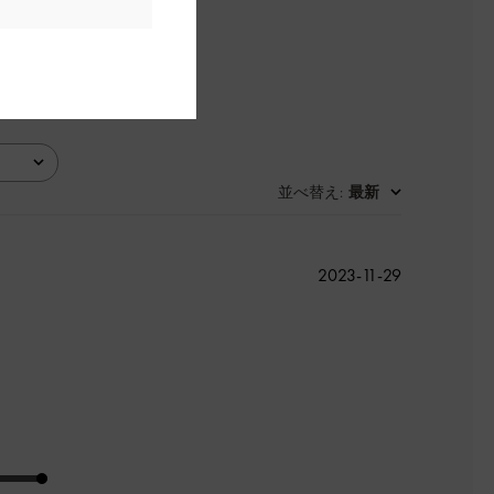
並べ替え
最新
:
公
2023-11-29
開
日