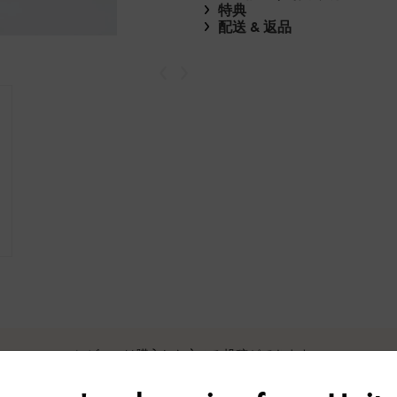
特典
配送 & 返品
戻る
次
レビューは購入した方のみ投稿ができます。