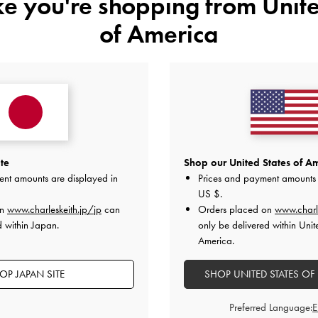
ike you're shopping from
Unite
of America
カスタマーレビュー
5
1
4
0
基づく
te
Shop our United States of Am
3
0
ent amounts are displayed in
Prices and payment amounts 
US $
.
2
0
on
www.charleskeith.jp/jp
can
Orders placed on
www.charl
1
0
d within Japan.
only be delivered within Unit
America.
OP JAPAN SITE
SHOP UNITED STATES OF
快適さ
Preferred Language: