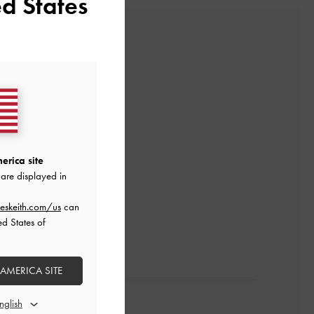
d States
erica site
are displayed in
レビューを書く
eskeith.com/us
can
ed States of
 AMERICA SITE