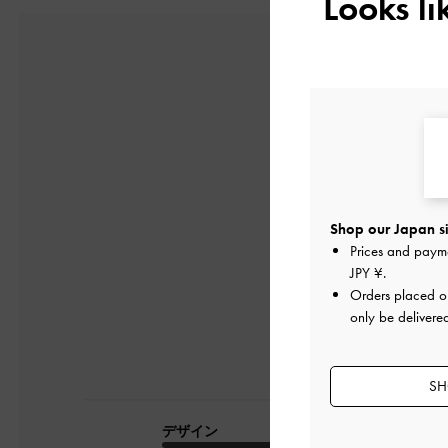
Looks l
5
1件のレビューに
Shop our Japan si
Prices and paym
JPY ¥
.
Orders placed 
only be delivere
SH
デザイン
品質