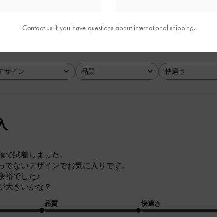
とてもよかった
とてもよかった
Contact us
if you have questions about international shipping.
デザイン
品質
快適さ
全て
全て
全て
入
頭で試着しました。
ってないデザインでお気に入りです。
余裕でした♪
が大きいかな？
品質
快適さ