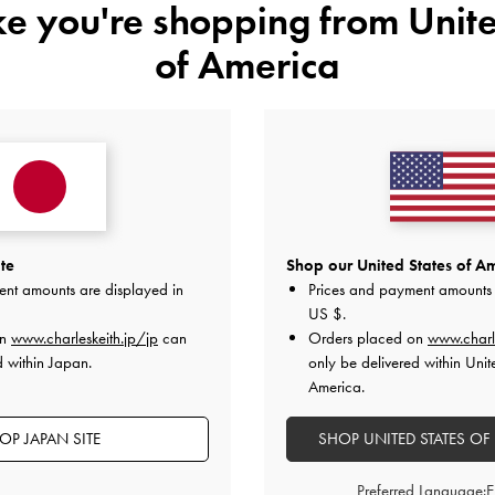
ike you're shopping from
Unite
of America
レビューは購入した方のみ投稿ができます。
te
Shop our United States of Am
ent amounts are displayed in
Prices and payment amounts 
US $
.
on
www.charleskeith.jp/jp
can
Orders placed on
www.charl
d within Japan.
only be delivered within Unit
America.
カスタマーレビュー
OP JAPAN SITE
SHOP UNITED STATES OF
Preferred Language: