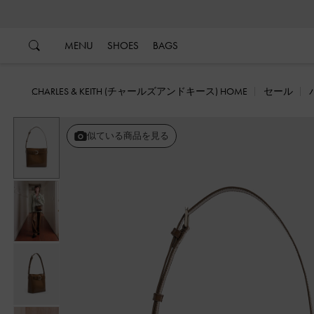
…
…
MENU
SHOES
BAGS
CHARLES & KEITH (チャールズアンドキース) HOME
セール
戻る
似ている商品を見る