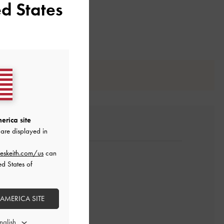
d States
erica site
are displayed in
eskeith.com/us
can
ed States of
 AMERICA SITE