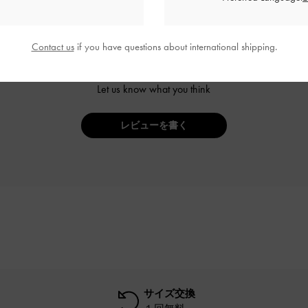
Contact us
if you have questions about international shipping.
ご感想をお聞かせください
Let us know what you think
レビューを書く
サイズ交換