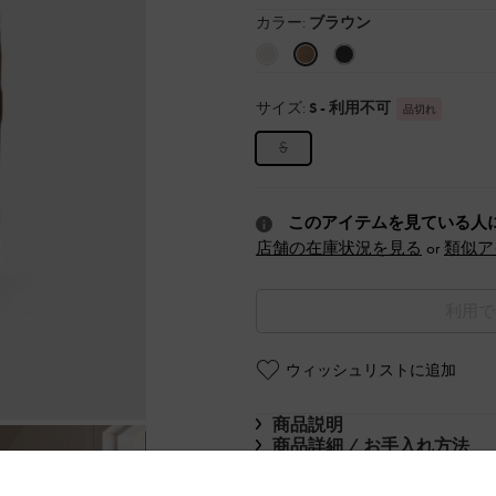
カラー:
ブラウン
サイズ:
S
- 利用不可
品切れ
S
このアイテムを見ている人
店舗の在庫状況を見る
or
類似ア
利用で
ウィッシュリストに追加
商品説明
商品詳細 / お手入れ方法
特典
配送 & 返品