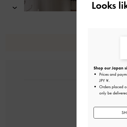
Looks l
次
Shop our Japan si
Prices and paym
JPY ¥
.
Orders placed 
only be delivere
SH