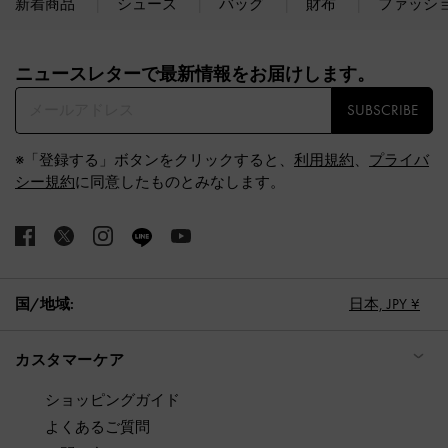
新着商品
シューズ
バッグ
財布
ファッシ
Site footer
ニュースレターで最新情報をお届けします。​
SUBSCRIBE
※「登録する」ボタンをクリックすると、
利用規約
、
プライバ
シー規約
に同意したものとみなします。
国/地域:
日本,
JPY ¥
カスタマーケア
ショッピングガイド
よくあるご質問