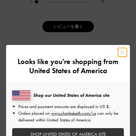
1
0
レビューを書く
デザイン
Looks like you're shopping from
とてもよかった
United States of America
品質
とてもよかった
Shop our United States of America site
もっと見る
Prices and payment amounts are displayed in
US $
.
Orders placed on
www.charleskeith.com/us
can only be
delivered within United States of America.
フィルター
SHOP UNITED STATES OF AMERICA SITE
並べ替え
最新
: