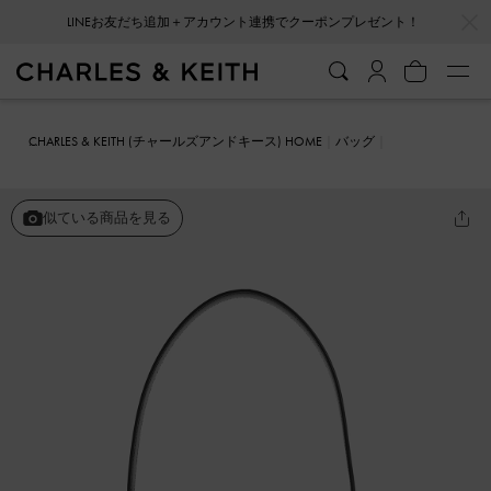
…
…
LINEお友だち追加＋アカウント連携でクーポンプレゼント！
CHARLES & KEITH (チャールズアンドキース) HOME
バッグ
ショルダーバッグ
Gabine ガビーヌ レザーイロンゲイトショルダー
バッグ
似ている商品を見る