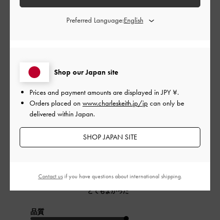
Preferred Language:
公
2024-11-02
ご利用者様
開
素敵過ぎです🤍
日
Shop our Japan site
Prices and payment amounts are displayed in
JPY ¥
.
Orders placed on
www.charleskeith.jp/jp
can only be
品質が良過ぎます。
delivered within Japan.
金具の重厚感も良いですし、素材の皮もとても良いです。
クラッチとしても、また肩掛けが2種類付いていて色んな風に楽
しめそうです。
SHOP JAPAN SITE
|
サイズ:
その他（シューズ以外）
カラー:
ブラック系
デザイン
Contact us
if you have questions about international shipping.
とてもよかった
品質