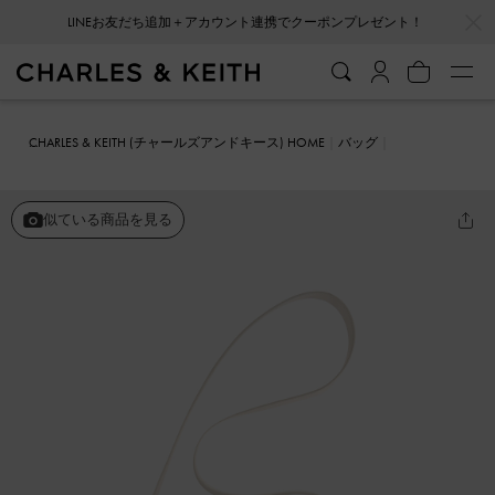
…
…
LINEお友だち追加＋アカウント連携でクーポンプレゼント！
CHARLES & KEITH (チャールズアンドキース) HOME
バッグ
ホーボーバッグ
Gabine ガビーヌ レザーベルトホーボーバッグ
似ている商品を見る