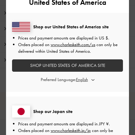
United States of America
商品説明
Shop our United States of America site
商品詳細 / お手入れ方法
Prices and payment amounts are displayed in
US $
.
特典
Orders placed on
www.charleskeith.com/us
can only be
delivered within United States of America.
配送 & 返品
SHOP UNITED STATES OF AMERICA SITE
Preferred Language:
レビューは購入した方のみ投稿ができます。
Shop our Japan site
Prices and payment amounts are displayed in
JPY ¥
.
Orders placed on
www.charleskeith.jp/jp
can only be