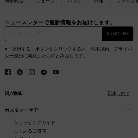
新着商品
シューズ
バッグ
財布
ファッシ
Site footer
ニュースレターで最新情報をお届けします。​
SUBSCRIBE
※「登録する」ボタンをクリックすると、
利用規約
、
プライバ
シー規約
に同意したものとみなします。
国/地域:
日本,
JPY ¥
カスタマーケア
ショッピングガイド
よくあるご質問