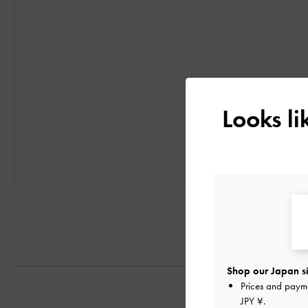
Looks l
Shop our Japan si
Prices and paym
JPY ¥
.