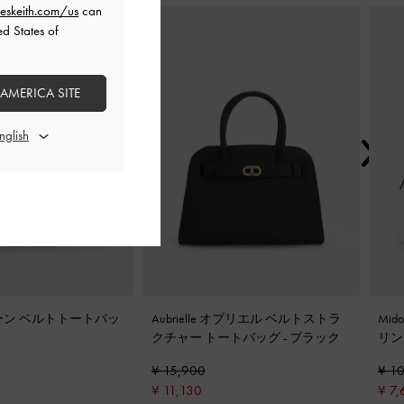
eskeith.com/us
can
次
ed States of
 AMERICA SITE
ベーン ベルトトートバッ
Aubrielle オブリエル ベルトストラ
Mi
クチャー トートバッグ
-
ブラック
リン
¥ 15,900
¥ 1
¥ 11,130
¥ 7