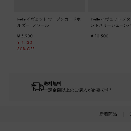
Ivette イヴェット ウーブンカードホ
Yvette イヴェット 
ルダー
-
ノワール
ントメリージェーン
ック
¥ 5,900
¥ 10,500
¥ 4,130
30% OFF
送料無料
一定金額以上のご購入が必要です*
新着商品
Site footer