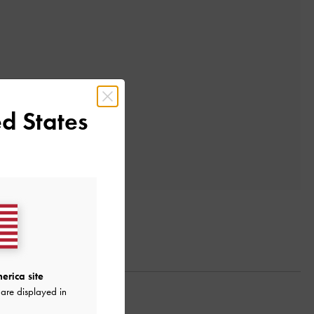
d States
erica site
are displayed in