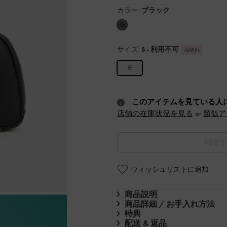
カラー:
ブラック
サイズ:
S
- 利用不可
品切れ
S
このアイテムを見ている人
店舗の在庫状況を見る
or
類似ア
利用で
ウィッシュリストに追加
商品説明
商品詳細 / お手入れ方法
特典
配送 & 返品