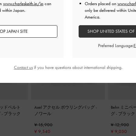
on
www.charleskeith.jp/jp
can
Orders placed on
www.charl
d within Japan.
only be delivered within Unit
America.
OP JAPAN SITE
SHOP UNITED STATES OF
Preferred Language:
Contact us
if you have questions about international shipping.
ッテッドベルト
Axel アクセル ボウリングバッグ
-
Behn ミニ
グ
-
ブラック
ノワール
グ
-
ブラック
¥ 15,900
¥ 12,900
¥ 9,540
¥ 9,030