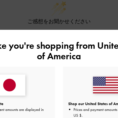
ご感想をお聞かせください
Let us know what you think
ike you're shopping from
Unite
レビューを書く
of America
te
Shop our United States of Am
ent amounts are displayed in
Prices and payment amounts 
おすすめのアイテム
US $
.