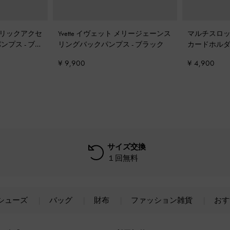
メタリックアクセ
Yvette イヴェット メリージェーンス
マルチスロッ
パンプス
-
ブラ
リングバックパンプス
-
ブラック
カードホル
¥ 9,900
¥ 4,900
サイズ交換
１回無料
シューズ
バッグ
財布
ファッション雑貨
おす