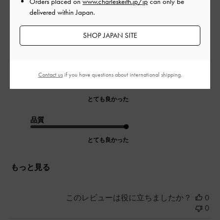
Orders placed on
www.charleskeith.jp/jp
can only be
delivered within Japan.
丈夫でしっかりした作りで、本革なので長く使えそうです。格
子柄のデザインが可愛く、どんなファッションにも合わせられ
SHOP JAPAN SITE
ます。
|
サイズ:
その他（シューズ以外）
カラー:
その他
Contact us
if you have questions about international shipping.
デザイン
とても良かった
品質
とても良かった
もっと見る
このレビューは役に立ちましたか？
0
0