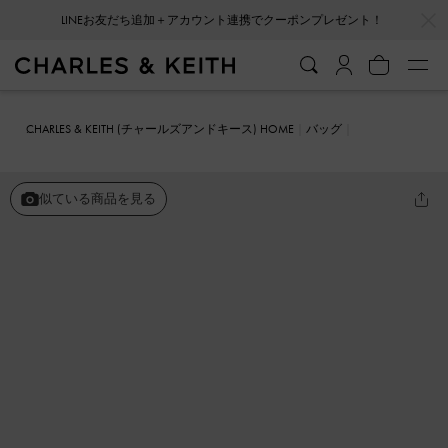
…
…
LINEお友だち追加＋アカウント連携でクーポンプレゼント！
CHARLES & KEITH (チャールズアンドキース) HOME
バッグ
パーティー
Gabine ガビーヌ レザークロスボディバッグ
似ている商品を見る