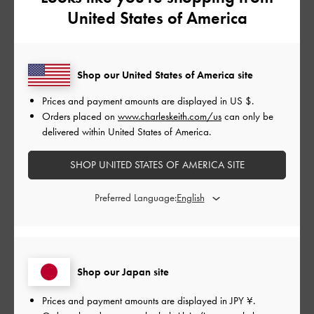
United States of America
デザイン
とても良かった
品質
Shop our United States of America site
Prices and payment amounts are displayed in
US $
.
とても良かった
Orders placed on
www.charleskeith.com/us
can only be
delivered within United States of America.
もっと見る
SHOP UNITED STATES OF AMERICA SITE
このレビューは役に立ちましたか？
0
Preferred Language:
0
公
2023-11-15
ご利用者様
開
Shop our Japan site
丈夫でデザインが可愛い。
日
Prices and payment amounts are displayed in
JPY ¥
.