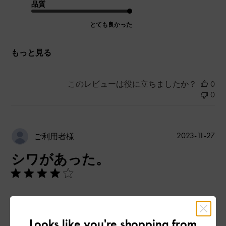
品質
とても良かった
もっと見る
このレビューは役に立ちましたか？
0
0
公
2023-11-27
ご利用者様
開
シワがあった。
日
開けるところと中はキズがあります。
|
サイズ:
その他（シューズ以外）
カラー:
ブラック系
Looks like you're shopping from