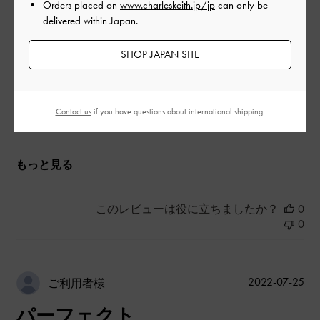
Orders placed on
www.charleskeith.jp/jp
can only be
|
サイズ:
その他（シューズ以外）
カラー:
ブラック系
delivered within Japan.
デザイン
SHOP JAPAN SITE
とてもよかった
品質
Contact us
if you have questions about international shipping.
とてもよかった
もっと見る
このレビューは役に立ちましたか？
0
0
公
2022-07-25
ご利用者様
開
パーフェクト
日