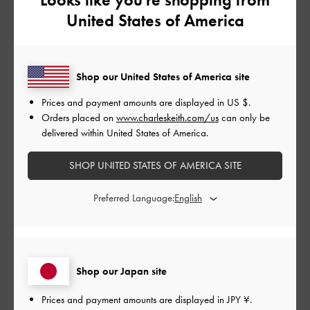
United States of America
もっと見る
このレビューは役に立ちましたか？
0
Shop our United States of America site
0
Prices and payment amounts are displayed in
US $
.
Orders placed on
www.charleskeith.com/us
can only be
delivered within United States of America.
公
2022-08-06
ご利用者様
開
SHOP UNITED STATES OF AMERICA SITE
なんで同じの2個あるの！？？
日
Preferred Language:
バッグを探していたら、値段違うのが2つ出てきて安い方でいい
わ(関西人)ってなったのですが、安い理由は合皮だとわかったの
で、お高い方にしました。このバッグ一つ持ってると人生変わ
Shop our Japan site
りそうな勢い。色んなモデルさんもYouTuberも使ってました！イ
ンスタグラマーになれそう！！
Prices and payment amounts are displayed in
JPY ¥
.