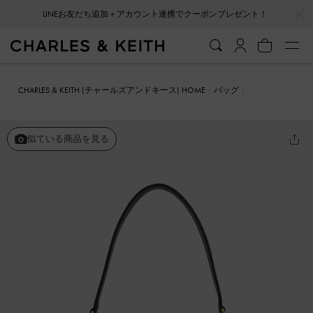
…
…
会員登録＋ニュースレター登録で10%OFFクーポンプレゼント！
CHARLES & KEITH (チャールズアンドキース) HOME
バッグ
ショルダーバッグ
Gabine ガビーヌ サドルバッグ
似ている商品を見る