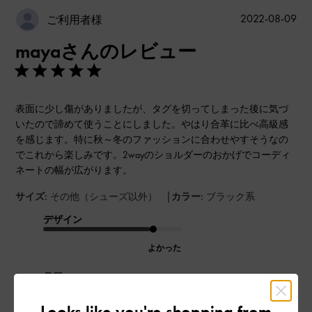
公
2022-08-09
ご利用者様
開
mayaさんのレビュー
日
表面に少し傷がありましたが、タグを切ってしまった後に気づ
いたので諦めて使うことにしました。やはり合革に比べ高級感
を感じます。特に秋～冬のファッションに合わせやすそうなの
でこれから楽しみです。2wayのショルダーのおかげでコーディ
ネートの幅が広がります。
|
サイズ:
その他（シューズ以外）
カラー:
ブラック系
デザイン
よかった
品質
よかった
Looks like you're shopping from