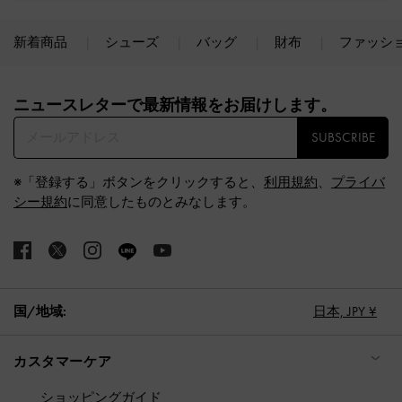
新着商品
シューズ
バッグ
財布
ファッシ
Site footer
ニュースレターで最新情報をお届けします。​
SUBSCRIBE
※「登録する」ボタンをクリックすると、
利用規約
、
プライバ
シー規約
に同意したものとみなします。
国/地域:
日本,
JPY ¥
カスタマーケア
ショッピングガイド