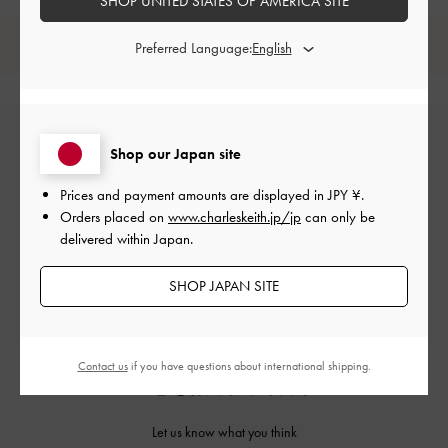
SHOP UNITED STATES OF AMERICA SITE
レビューは購入した方のみ投稿ができます。
Preferred Language:
Shop our Japan site
Prices and payment amounts are displayed in
JPY ¥
.
Orders placed on
www.charleskeith.jp/jp
can only be
delivered within Japan.
カスタマーレビュー
SHOP JAPAN SITE
Contact us
if you have questions about international shipping.
ご感想をお聞かせください
Let us know what you think