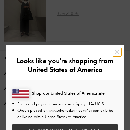
もっと見る
商品説明
Looks like you're shopping from
United States of America
商品詳細 / お手入れ方法
特典
Shop our United States of America site
配送 & 返品
Prices and payment amounts are displayed in
US $
.
Orders placed on
www.charleskeith.com/us
can only be
delivered within United States of America.