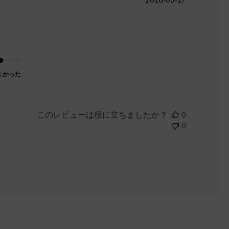
開
日
よかった
このレビューは役に立ちましたか？
0
0