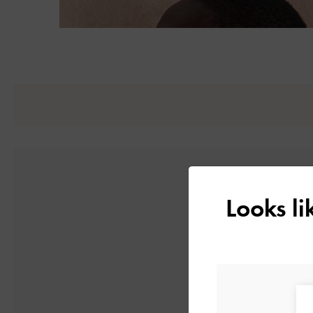
Looks l
5
1件のレビューに