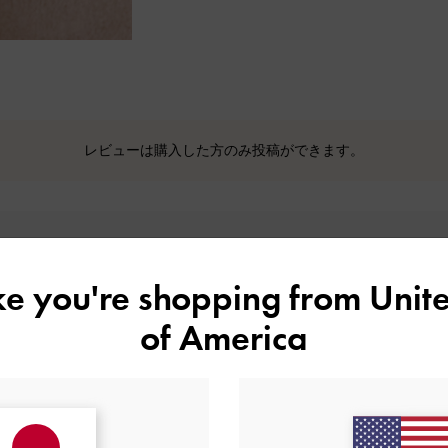
レビューは購入した方のみ投稿ができます。
ike you're shopping from
Unite
カスタマーレビュー
of America
5
1
4
0
基づく
3
0