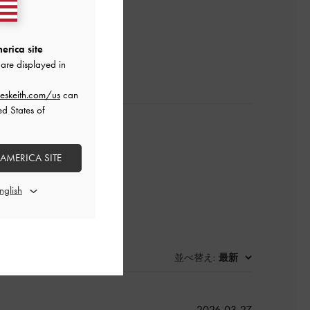
レビューを書く
erica site
are displayed in
eskeith.com/us
can
ed States of
 AMERICA SITE
並べ替え
最新
:
公
2026-03-27