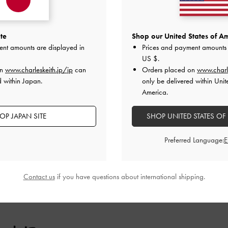
2
0
1
0
te
Shop our United States of Am
ent amounts are displayed in
Prices and payment amounts 
US $
.
on
www.charleskeith.jp/jp
can
Orders placed on
www.charl
d within Japan.
only be delivered within Unit
America.
快適さ
とてもよかった
よかった
OP JAPAN SITE
SHOP UNITED STATES OF
Preferred Language:
デザイン
品質
快適さ
Contact us
if you have questions about international shipping.
全て
全て
全て