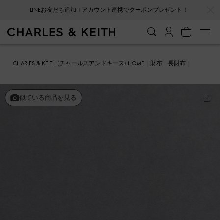
…
…
LINEお友だち追加＋アカウント連携でクーポンプレゼント！
会員登録＋ニュースレター登録で10%OFFクーポンプレゼント！
CHARLES & KEITH (チャールズアンドキース) HOME
財布
長財布
レザーチェーンストラップ ウォレット
似ている商品を見る