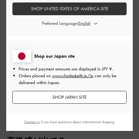
SHOP UNITED STATES OF AMERICA SITE
|
サイズ:
その他（シューズ以外）
カラー:
ブラック系
デザイン
Preferred Language:
とてもよかった
品質
Shop our Japan site
とてもよかった
Prices and payment amounts are displayed in
JPY ¥
.
もっと見る
Orders placed on
www.charleskeith.jp/jp
can only be
delivered within Japan.
このレビューは役に立ちましたか？
0
SHOP JAPAN SITE
0
Contact us
if you have questions about international shipping.
公
2024-07-26
ご利用者様
開