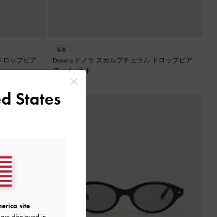
新着
Donora ドノラ スカルプチュラル ドロップピア
ス
-
ゴールド
¥ 5,900
d States
erica site
are displayed in