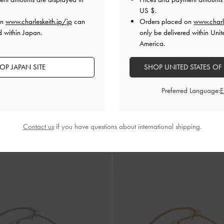
US $
.
on
www.charleskeith.jp/jp
can
Orders placed on
www.charl
d within Japan.
only be delivered within Unit
America.
OP JAPAN SITE
SHOP UNITED STATES OF
Preferred Language:
新着
コラ オーバルサングラス
-
ワインベリ
Pecola ペコラ オーバルサングラ
ラウン
Contact us
if you have questions about international shipping.
¥ 12,900