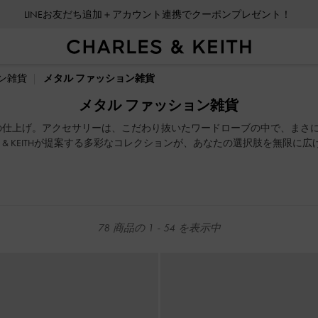
LINEお友だち追加＋アカウント連携でクーポンプレゼント！
会員登録＋ニュースレター登録で10%OFFクーポンプレゼント！
LINEお友だち追加＋アカウント連携でクーポンプレゼント！
ン雑貨
メタル ファッション雑貨
会員登録＋ニュースレター登録で10%OFFクーポンプレゼント！
メタル ファッション雑貨
の仕上げ。アクセサリーは、こだわり抜いたワードローブの中で、まさ
S & KEITHが提案する多彩なコレクションが、あなたの選択肢を無限に広
78
商品の
1
-
54
を表示中