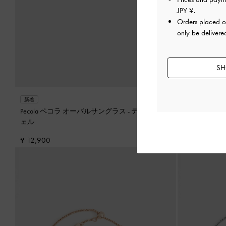
JPY ¥
.
Orders placed 
only be delivere
SH
新着
新着
Pecola ペコラ オーバルサングラス
-
テンダーシ
Pecola ペ
ェル
ーレッド
¥ 12,900
¥ 12,900