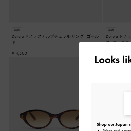
新着
新着
Donora ドノラ スカルプチュラル リング
-
ゴール
Donora ドノラ スカルプチュラル ドロップピ
ド
ス
-
ローズゴ
¥ 4,500
¥ 5,900
Looks l
Shop our Japan s
Prices and paym