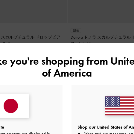
新着
ア
Donora ドノラ スカルプチュラル ドロップピア
ールド
ス
-
シルバー
¥ 5,900
ike you're shopping from
Unite
of America
ite
Shop our United States of Am
ent amounts are displayed in
Prices and payment amounts 