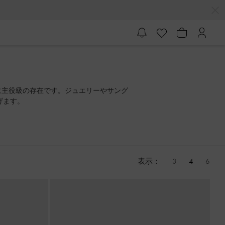
に主役級の存在です。ジュエリーやサング
げます。
表示：
3
4
6