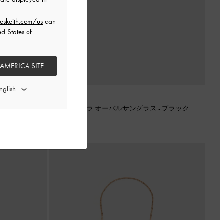
eskeith.com/us
can
ed States of
 AMERICA SITE
新着
ス
-
ピーカンブ
Pecola ペコラ オーバルサングラス
-
ブラック
¥ 12,900