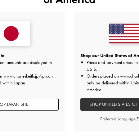
ite
Shop our United States of Am
ent amounts are displayed in
Prices and payment amounts 
US $
.
on
www.charleskeith.jp/jp
can
Orders placed on
www.charl
d within Japan.
only be delivered within Unit
America.
OP JAPAN SITE
SHOP UNITED STATES OF
Preferred Language:
キャットアイサングラス
-
トフィー
アセテート キャットアイサング