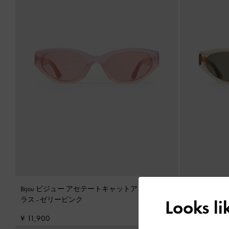
Bijou ビジュー アセテートキャットアイサング
Bijou ビ
ラス
-
ゼリーピンク
ラス
-
ベージ
Looks l
¥ 11,900
¥ 11,900