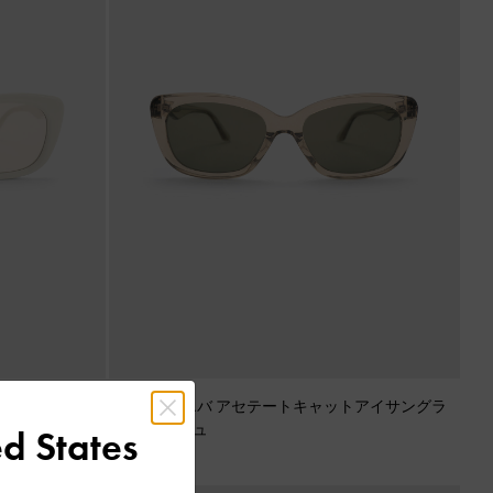
ットアイサングラ
Maeva マエバ アセテートキャットアイサングラ
ス
-
ベージュ
d States
¥ 10,900