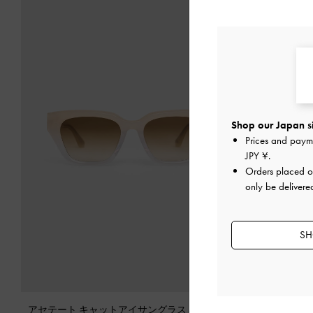
Shop our Japan s
Prices and paym
JPY ¥
.
Orders placed 
only be delivere
SH
アセテート キャットアイサングラス
-
マルチ
アセテート 