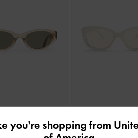
ジュー アセテートキャットアイサング
Maeva マエバ アセテートキャ
ュ
ス
-
チョーク
ike you're shopping from
Unite
¥ 10,900
of America