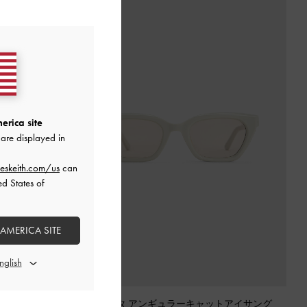
erica site
are displayed in
eskeith.com/us
can
ed States of
 AMERICA SITE
ラス
-
ネイビー
Vesta ベスタ アンギュラーキャットアイサング