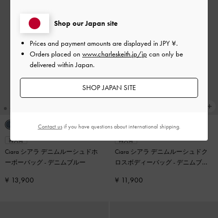
Shop our Japan site
Prices and payment amounts are displayed in
JPY ¥
.
Orders placed on
www.charleskeith.jp/jp
can only be
delivered within Japan.
SHOP JAPAN SITE
Contact us
if you have questions about international shipping.
再入荷
再入荷
Ciara シアラ デニムルーシュドホ
Ciara シアラ デニムルーシュドク
ーボーバッグ
-
デニムブルー
ロスボディーバッグ
-
デニムブル
ー
¥ 13,900
¥ 11,900