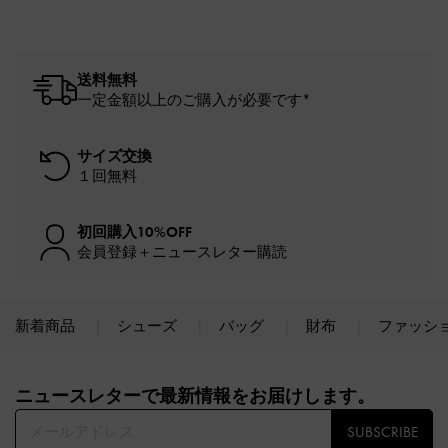
送料無料
一定金額以上のご購入が必要です*
サイズ交換
１回無料
初回購入10%OFF
会員登録＋ニュースレター購読
新着商品
シューズ
バッグ
財布
ファッシ
Site footer
ニュースレターで最新情報をお届けします。​
SUBSCRIBE