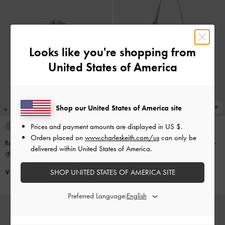
Looks like you're shopping from
United States of America
Shop our United States of America site
Prices and payment amounts are displayed in
US $
.
Orders placed on
www.charleskeith.com/us
can only be
Rachel レイチェル マルチポケット
Rachel レイチェル マルチポケット
delivered within United States of America.
ボウリングバッグ
-
シーソルトブ
ショルダーバッグ
-
シーソルトブ
ルー
ルー
SHOP UNITED STATES OF AMERICA SITE
¥ 12,900
¥ 13,900
Preferred Language: