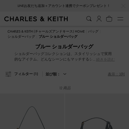
…
…
LINEお友だち追加＋アカウント連携でクーポンプレゼント！
LINEお友だち追加＋アカウント連携でクーポンプレゼント！
CHARLES & KEITH (チャールズアンドキース) HOME
バッグ
ショルダーバッグ
ブルー ショルダーバッグ
ブルー ショルダーバッグ
ショルダーバッグコレクションは、スタイリッシュで実用
的なアイテム、どんなシーンにもマッチするショルダーバ
続きを読む
ッグ。クラシックなデザインから、モダンでトレンドを抑
えた最新スタイルまで、デイリー使いにぴったりな万能ア
フィルター
(1)
並び順：
表示：3列
イテムです。カジュアルでシックなTシャツとジーンズのコ
ーディネートに、定番のブラックショルダーバッグで洗練
さをプラス。テクスチャーや柄が特徴的なショルダーバッ
12 商品
グで、ワードローブに遊び心を加えてみて。