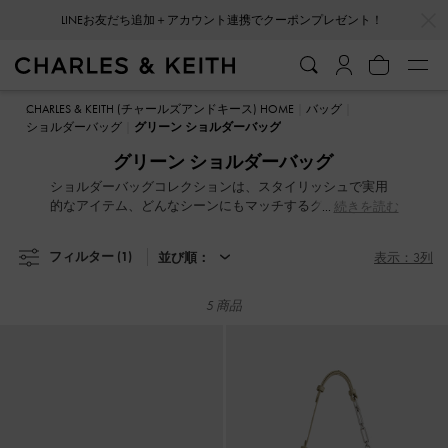
…
…
LINEお友だち追加＋アカウント連携でクーポンプレゼント！
LINEお友だち追加＋アカウント連携でクーポンプレゼント！
CHARLES & KEITH (チャールズアンドキース) HOME
バッグ
ショルダーバッグ
グリーン ショルダーバッグ
グリーン ショルダーバッグ
ショルダーバッグコレクションは、スタイリッシュで実用
的なアイテム、どんなシーンにもマッチするグリーンのシ
続きを読む
ョルダーバッグ。クラシックなデザインから、モダンでト
レンドを抑えた最新スタイルまで、デイリー使いにぴった
フィルター
(1)
並び順：
表示：3列
りな万能アイテムです。カジュアルでシックなTシャツとジ
ーンズのコーディネートに、定番のブラックショルダーバ
ッグで洗練さをプラス。テクスチャーや柄が特徴的なショ
5 商品
ルダーバッグで、ワードローブに遊び心を加えてみて。