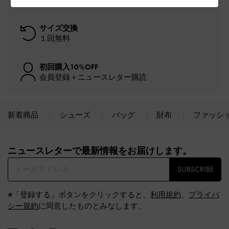
サイズ交換
１回無料
初回購入10%OFF
会員登録＋ニュースレター購読
新着商品
シューズ
バッグ
財布
ファッシ
Site footer
ニュースレターで最新情報をお届けします。​
SUBSCRIBE
※「登録する」ボタンをクリックすると、
利用規約
、
プライバ
シー規約
に同意したものとみなします。