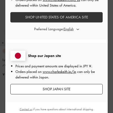
delivered within United States of America.
SHOP UNITED STATES OF AMERICA SITE
Preferred Language:
Shop our Japan site
Lyla ライラ チューブラーバケット
バッグ
-
ペールオリーブ
Prices and payment amounts are displayed in
JPY ¥
.
Orders placed on
www.charleskeith.jp/jp
can only be
¥ 12,900
delivered within Japan.
SHOP JAPAN SITE
送料無料
Contact us
if you have questions about international shipping.
一定金額以上のご購入が必要です*