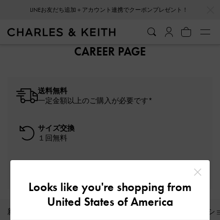
…
…
LINEお友だち追加＋アカウント連携でクーポンプレゼント！
CAREER PAGE
送料無料
一定金額以上のご購入が必要です*
サイズ交換
１回無料
初回購入10%OFF
会員登録＋ニュースレター購読
Looks like you're shopping from
United States of America
新着商品
シューズ
バッグ
財布
ファッシ