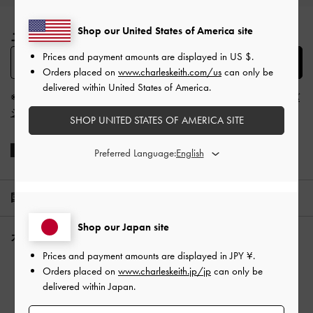
Site footer
Shop our United States of America site
ニュースレターで最新情報をお届けします。​
Prices and payment amounts are displayed in
US $
.
SUBSCRIBE
Orders placed on
www.charleskeith.com/us
can only be
delivered within United States of America.
※「登録する」ボタンをクリックすると、
利用規約
、
プライバ
シー規約
に同意したものとみなします。
SHOP UNITED STATES OF AMERICA SITE
Preferred Language:
国/地域:
日本,
JPY ¥
Shop our Japan site
カスタマーケア
Prices and payment amounts are displayed in
JPY ¥
.
ショッピングガイド
Orders placed on
www.charleskeith.jp/jp
can only be
よくあるご質問
delivered within Japan.
お問い合わせ