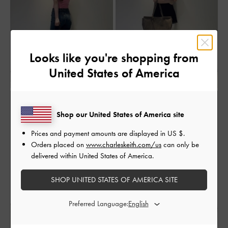
Looks like you're shopping from
United States of America
Shop our United States of America site
Prices and payment amounts are displayed in
US $
.
Orders placed on
www.charleskeith.com/us
can only be
delivered within United States of America.
SHOP UNITED STATES OF AMERICA SITE
Preferred Language: