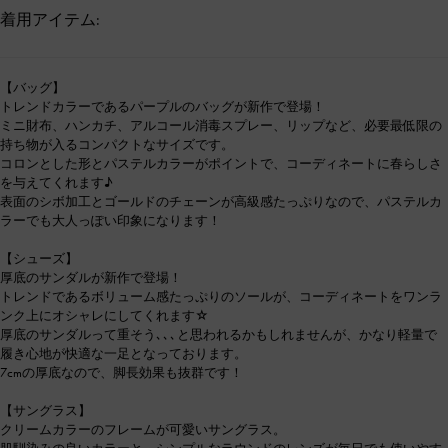
着用アイテム:
【バッグ】
トレンドカラーであるパープルのバッグが新作で登場！
ミニ財布、ハンカチ、アルコール消毒スプレー、リップなど、必要最低限の
持ち物が入るコンパクトなサイズです。
コロンとした形とパステルカラーがポイントで、コーディネートに春らしさ
を与えてくれます♪
表面のシボ加工とゴールドのチェーンが高級感たっぷりなので、パステルカ
ラーでも大人っぽい印象になります！
【シューズ】
厚底のサンダルが新作で登場！
トレンドであるボリューム感たっぷりのソールが、コーディネートをワンラ
ンク上にオシャレにしてくれます☆
厚底のサンダルって重そう､､､と思われるかもしれませんが、かなり軽量で
履き心地が快適な一足となっております。
7cmの厚底なので、脚長効果も抜群です！
【サングラス】
クリームカラーのフレームが可愛いサングラス。