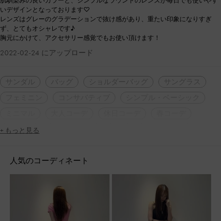
肌馴染みの良いカラーと、シンプルなラウンドのレンズが毎日でも使いやす
いデザインとなっております♡
レンズはグレーのグラデーションで抜け感があり、重たい印象になりすぎ
ず、とてもオシャレです♪
胸元にかけて、アクセサリー感覚でもお使い頂けます！
2022-02-24 にアップロード
サンダル
バッグ
ショルダーバッグ
サングラス
フェミニン
コンサバティブ
シンプル・ベーシック
ミニマル
大人コーデ
休日コーデ
春コーデ
夏コーデ
2WAY・3WAY
軽量
スクエアトゥ
+ もっと見る
厚底
カジュアル
アウトドア
旅行
デート
人気のコーディネート
女子会
人気アイテム
トレンドアイテム
脚長効果
限定アイテム
2022春
2022夏