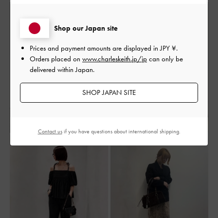
Shop our Japan site
Prices and payment amounts are displayed in
JPY ¥
.
Orders placed on
www.charleskeith.jp/jp
can only be
delivered within Japan.
SHOP JAPAN SITE
Contact us
if you have questions about international shipping.