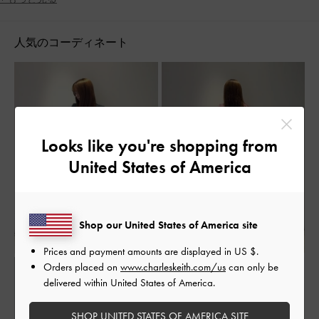
脚長効果
人気のコーディネート
Looks like you're shopping from
United States of America
Shop our United States of America site
Prices and payment amounts are displayed in
US $
.
Orders placed on
www.charleskeith.com/us
can only be
delivered within United States of America.
SHOP UNITED STATES OF AMERICA SITE