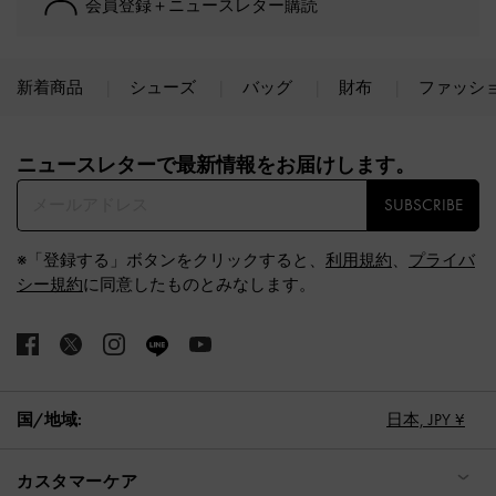
会員登録＋ニュースレター購読
新着商品
シューズ
バッグ
財布
ファッシ
Site footer
ニュースレターで最新情報をお届けします。​
SUBSCRIBE
※「登録する」ボタンをクリックすると、
利用規約
、
プライバ
シー規約
に同意したものとみなします。
国/地域:
日本,
JPY ¥
カスタマーケア