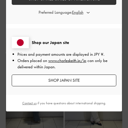
Preferred Language:
Shop our Japan site
Prices and payment amounts are displayed in
JPY ¥
.
Orders placed on
www.charleskeith.jp/jp
can only be
delivered within Japan.
SHOP JAPAN SITE
Contact us
if you have questions about international shipping.