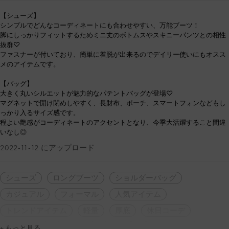
【シューズ】
シンプルでどんなコーディネートにも合わせやすい、万能ブーツ！
脚にしっかりフィットするためミニ丈のボトムスやスキニーパンツとの相性
抜群♡
ファスナーが付いており、簡単に着脱が出来るのでデイリー使いにもオスス
メのアイテムです。
【バッグ】
大きく丸いシルエットが魅力的なパテントバッグが登場♡
マグネットで開け閉めしやすく、長財布、ポーチ、スマートフォンなどもし
っかり入るサイズ感です。
程よい艶感がコーディネートのアクセントとなり、今季大活躍すること間違
いなし◎
2022-11-12 にアップロード
シューズ
ロングブーツ
ショルダーバッグ
カジュアル
フォーマル
人気アイテム
トレンドアイテム
軽量
厚底
休日コーデ
大人コーデ
冬コーデ
デート
定番アイテム
+ もっと見る