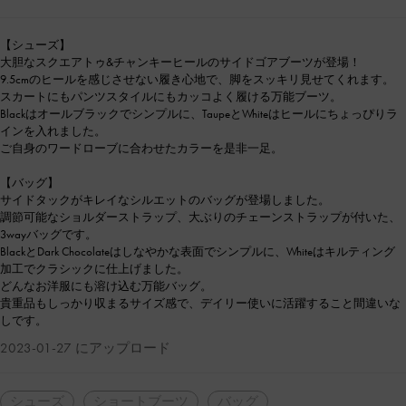
【シューズ】
大胆なスクエアトゥ&チャンキーヒールのサイドゴアブーツが登場！
9.5cmのヒールを感じさせない履き心地で、脚をスッキリ見せてくれます。
スカートにもパンツスタイルにもカッコよく履ける万能ブーツ。
Blackはオールブラックでシンプルに、TaupeとWhiteはヒールにちょっぴりラ
インを入れました。
ご自身のワードローブに合わせたカラーを是非一足。
【バッグ】
サイドタックがキレイなシルエットのバッグが登場しました。
調節可能なショルダーストラップ、大ぶりのチェーンストラップが付いた、
3wayバッグです。
BlackとDark Chocolateはしなやかな表面でシンプルに、Whiteはキルティング
加工でクラシックに仕上げました。
どんなお洋服にも溶け込む万能バッグ。
貴重品もしっかり収まるサイズ感で、デイリー使いに活躍すること間違いな
しです。
2023-01-27 にアップロード
シューズ
ショートブーツ
バッグ