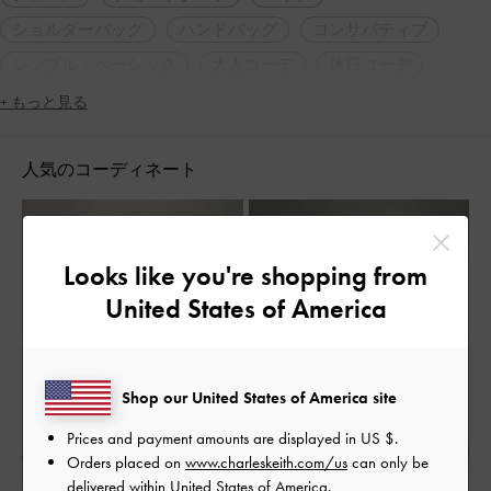
ショルダーバッグ
ハンドバッグ
コンサバティブ
シンプル・ベーシック
大人コーデ
休日コーデ
モノトーン
2WAY・3WAY
スクエアトゥ
+ もっと見る
チャンキーヒール
カジュアル
人気アイテム
人気のコーディネート
脚長効果
Looks like you're shopping from
United States of America
Shop our United States of America site
Prices and payment amounts are displayed in
US $
.
Orders placed on
www.charleskeith.com/us
can only be
delivered within United States of America.