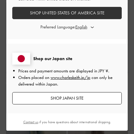
SHOP UNITED STATES OF AMERICA SITE
Preferred Language:
Shop our Japan site
Prices and payment amounts are displayed in
JPY ¥
.
Orders placed on
www.charleskeith.jp/jp
can only be
delivered within Japan.
SHOP JAPAN SITE
Contact us
if you have questions about international shipping.