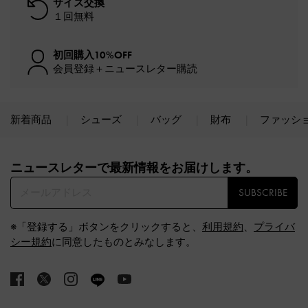
サイズ交換
１回無料
初回購入10%OFF
会員登録＋ニュースレター購読
新着商品
シューズ
バッグ
財布
ファッシ
Site footer
ニュースレターで最新情報をお届けします。​
SUBSCRIBE
※「登録する」ボタンをクリックすると、
利用規約
、
プライバ
シー規約
に同意したものとみなします。