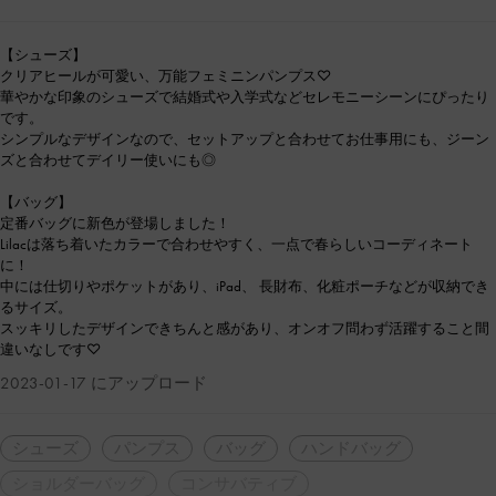
【シューズ】
クリアヒールが可愛い、万能フェミニンパンプス♡
華やかな印象のシューズで結婚式や入学式などセレモニーシーンにぴったり
です。
シンプルなデザインなので、セットアップと合わせてお仕事用にも、ジーン
ズと合わせてデイリー使いにも◎
【バッグ】
定番バッグに新色が登場しました！
Lilacは落ち着いたカラーで合わせやすく、一点で春らしいコーディネート
に！
中には仕切りやポケットがあり、iPad、 長財布、化粧ポーチなどが収納でき
るサイズ。
スッキリしたデザインできちんと感があり、オンオフ問わず活躍すること間
違いなしです♡
2023-01-17 にアップロード
シューズ
パンプス
バッグ
ハンドバッグ
ショルダーバッグ
コンサバティブ