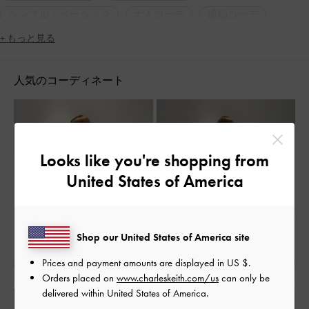
シンプル・ベーシック
大人コーデ
通勤コーデ
低身長コーデ
クリアヒール
結婚式
フォーマル
+ もっと見る
通勤
女子会
人気アイテム
人気のコーディネート
Looks like you're shopping from
United States of America
Shop our United States of America site
Prices and payment amounts are displayed in
US $
.
Orders placed on
www.charleskeith.com/us
can only be
delivered within United States of America.