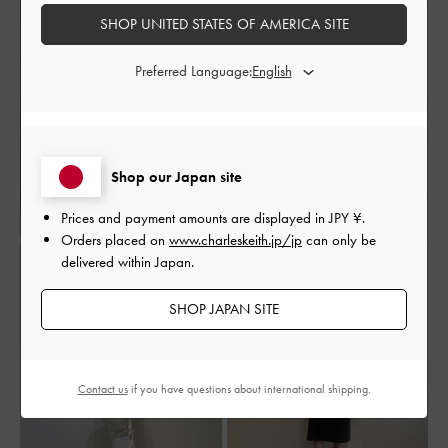
SHOP UNITED STATES OF AMERICA SITE
Preferred Language:
Shop our Japan site
Prices and payment amounts are displayed in
JPY ¥
.
Orders placed on
www.charleskeith.jp/jp
can only be
delivered within Japan.
SHOP JAPAN SITE
Contact us
if you have questions about international shipping.