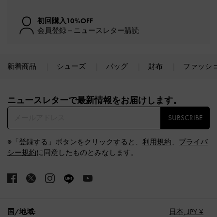
初回購入10%OFF
会員登録＋ニュースレター購読
新着商品
シューズ
バッグ
財布
ファッシ
Site footer
ニュースレターで最新情報をお届けします。​
SUBSCRIBE
※「登録する」ボタンをクリックすると、
利用規約
、
プライバ
シー規約
に同意したものとみなします。
国/地域:
日本,
JPY ¥