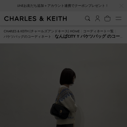
…
…
LINEお友だち追加＋アカウント連携でクーポンプレゼント！
CHARLES & KEITH (チャールズアンドキース) HOME
コーディネート一覧
なんばCITY Y バケツバッグ のコー
バケツバッグのコーディネート
ディネート