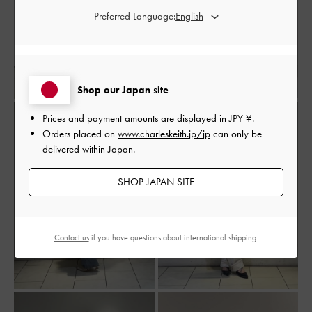
Preferred Language:
Shop our Japan site
Prices and payment amounts are displayed in
JPY ¥
.
Orders placed on
www.charleskeith.jp/jp
can only be
delivered within Japan.
SHOP JAPAN SITE
Contact us
if you have questions about international shipping.