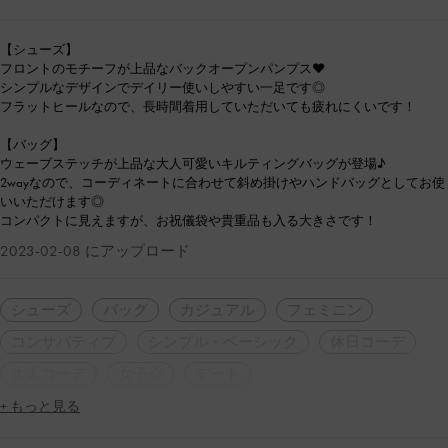
【シューズ】
フロントのモチーフが上品なバックオープンパンプス❤︎
シンプルなデザインでデイリー使いしやすい一足です◎
フラットヒールなので、長時間着用していただいても疲れにくいです！
【バッグ】
ウェーブステッチが上品な大人可愛いキルティングバッグが登場♪
2wayなので、コーディネートに合わせて斜め掛けやハンドバッグとしてお使
いいただけます◎
コンパクトに見えますが、お祝儀袋や貴重品も入る大きさです！
2023-02-08 にアップロード
シューズ
バッグ
カジュアル
フェミニン
コンサバティブ
シンプル・ベーシック
休日コーデ
大人コーデ
女子会
デート
+ もっと見る