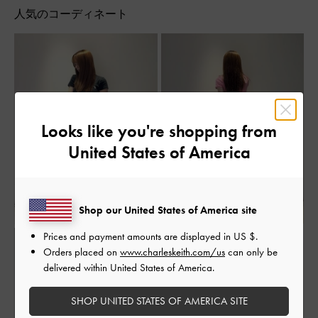
人気のコーディネート
Looks like you're shopping from
United States of America
Shop our United States of America site
Prices and payment amounts are displayed in
US $
.
Orders placed on
www.charleskeith.com/us
can only be
delivered within United States of America.
SHOP UNITED STATES OF AMERICA SITE