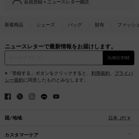
会員登録＋ニュースレター購読
新着商品
シューズ
バッグ
財布
ファッシ
Site footer
ニュースレターで最新情報をお届けします。​
SUBSCRIBE
※「登録する」ボタンをクリックすると、
利用規約
、
プライバ
シー規約
に同意したものとみなします。
国/地域:
日本,
JPY ¥
カスタマーケア