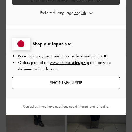
Preferred Language:
Shop our Japan site
Prices and payment amounts are displayed in
JPY ¥
.
Orders placed on
www.charleskeith.jp/jp
can only be
delivered within Japan.
SHOP JAPAN SITE
Contact us
if you have questions about international shipping.