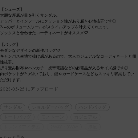
【シューズ】
大胆な厚底が目を引くサンダル。
アッパーとインソールにクッション性があり履き心地抜群です◎
7cmのボリュームソールがスタイルアップを叶えてくれます。
ソックスと合わせたコーディネートがオススメ♡
【バッグ】
モダンなデザインの新作バッグ♡
キャンバス生地で抜け感があるので、大人カジュアルなコーディネートと相
性抜群。
折り畳み財布やハンカチ、携帯電話などの必需品が入るサイズ感です◎
内ポケットが2つ付いており、鍵やカードケースなどもスッキリ収納してい
ただけます。
2023-05-25 にアップロード
サンダル
ショルダーバッグ
ハンドバッグ
トートバッグ
モノトーン
カジュアル
トレンドアイテム
2WAY・3WAY
厚底
シンプル・ベーシック
ミニマル
休日コーデ
旅行
+ もっと見る