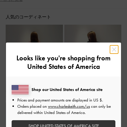
女子会
定番アイテム
脚長効果
人気のコーディネート
Looks like you're shopping from
United States of America
Shop our United States of America site
Prices and payment amounts are displayed in
US $
.
Orders placed on
www.charleskeith.com/us
can only be
delivered within United States of America.
SHOP UNITED STATES OF AMERICA SITE