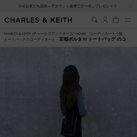
…
…
LINEお友だち追加＋アカウント連携でクーポンプレゼント！
CHARLES & KEITH (チャールズアンドキース) HOME
コーディネート一覧
京都ポルタ N トートバッグ のコー
トートバッグのコーディネート
ディネート