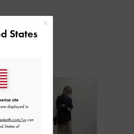
d States
erica site
are displayed in
eskeith.com/us
can
ed States of