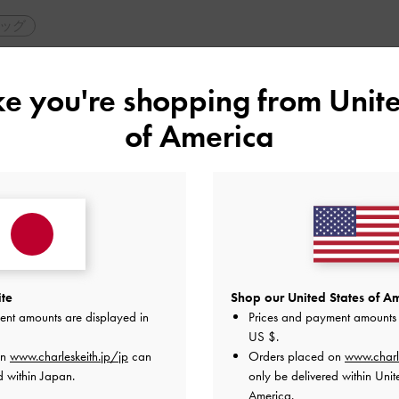
ッグ
ーデ
ike you're shopping from
Unite
ヒール
of America
ite
Shop our United States of Am
ent amounts are displayed in
Prices and payment amounts 
US $
.
on
www.charleskeith.jp/jp
can
Orders placed on
www.charl
d within Japan.
only be delivered within Unit
America.