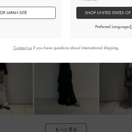
OP JAPAN SITE
SHOP UNITED STATES OF
Preferred Language:
Contact us
if you have questions about international shipping.
もっと見る