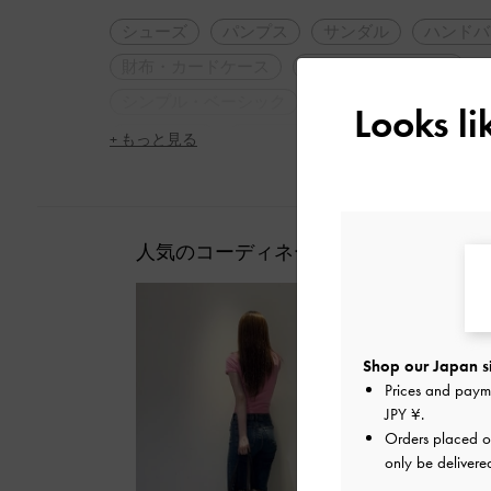
シューズ
パンプス
サンダル
ハンドバ
財布・カードケース
アクセサリー・小物
シンプル・ベーシック
ナチュラル
大人コ
Looks l
休日コーデ
春コーデ
低身長コーデ
太
+ もっと見る
クリアヒール
女子会
デート
人気のコーディネート
Shop our Japan s
Prices and paym
JPY ¥
.
Orders placed 
only be delivere