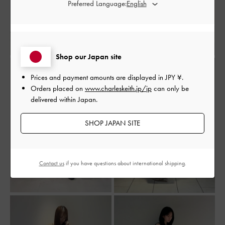
Preferred Language:
Shop our Japan site
Prices and payment amounts are displayed in
JPY ¥
.
Orders placed on
www.charleskeith.jp/jp
can only be
delivered within Japan.
SHOP JAPAN SITE
Contact us
if you have questions about international shipping.