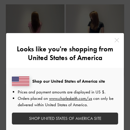
Looks like you're shopping from
United States of America
Shop our United States of America site
Prices and payment amounts are displayed in
US $
.
Orders placed on
www.charleskeith.com/us
can only be
delivered within United States of America.
SHOP UNITED STATES OF AMERICA SITE