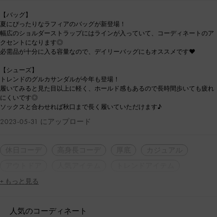
【バッグ】
夏にぴったりなラフィアのバッグが新登場！
幅広のショルダーストラップにはラインが入っていて、コーディネートのア
クセントになります◎
必需品が十分に入る容量なので、デイリーバッグにもオススメです❤︎
【シューズ】
トレンドのグルカサンダルが今年も登場！
履いてみると見た目以上に軽く、ホールド感もあるので長時間歩いても疲れ
にくいです◎
ソックスと合わせれば秋口まで長く履いていただけます♪
2023-05-31 にアップロード
休日コーデ
高身長コーデ
厚底
カジュアル
アウトドア
人気アイテム
トレンドアイテム
+ もっと見る
人気のコーディネート