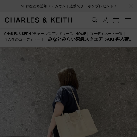
…
…
LINEお友だち追加＋アカウント連携でクーポンプレゼント！
CHARLES & KEITH (チャールズアンドキース) HOME
コーディネート一覧
みなとみらい東急スクエア SAKI 再入荷
再入荷のコーディネート
のコーディネート