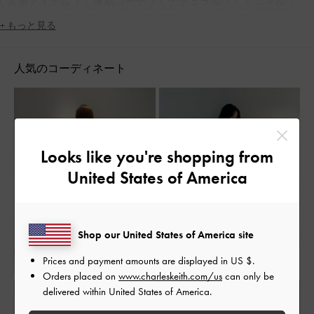
定番アイテム
通勤コーデ
ナチュラル
ミニマル
シンプル・ベーシック
ジェンダーレス
厚底
+ もっと見る
2WAY・3WAY
軽量
人気のコーディネート
Looks like you're shopping from
United States of America
Shop our United States of America site
Prices and payment amounts are displayed in
US $
.
Orders placed on
www.charleskeith.com/us
can only be
delivered within United States of America.