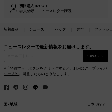
初回購入10%OFF
会員登録＋ニュースレター購読
新着商品
シューズ
バッグ
財布
ファッシ
Site footer
ニュースレターで最新情報をお届けします。​
SUBSCRIBE
※「登録する」ボタンをクリックすると、
利用規約
、
プライバ
シー規約
に同意したものとみなします。
国/地域:
日本,
JPY ¥