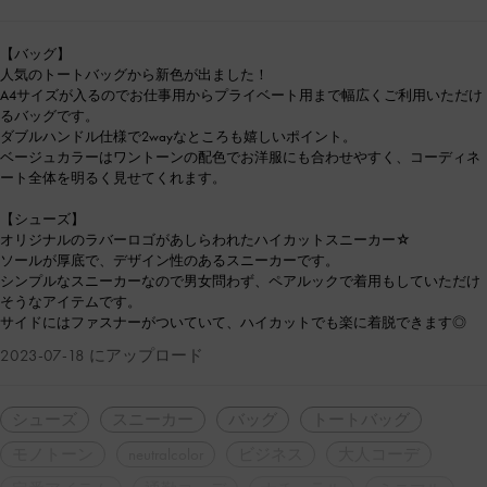
【バッグ】
人気のトートバッグから新色が出ました！
A4サイズが入るのでお仕事用からプライベート用まで幅広くご利用いただけ
るバッグです。
ダブルハンドル仕様で2wayなところも嬉しいポイント。
ベージュカラーはワントーンの配色でお洋服にも合わせやすく、コーディネ
ート全体を明るく見せてくれます。
【シューズ】
オリジナルのラバーロゴがあしらわれたハイカットスニーカー☆
ソールが厚底で、デザイン性のあるスニーカーです。
シンプルなスニーカーなので男女問わず、ペアルックで着用もしていただけ
そうなアイテムです。
サイドにはファスナーがついていて、ハイカットでも楽に着脱できます◎
2023-07-18 にアップロード
シューズ
スニーカー
バッグ
トートバッグ
モノトーン
neutralcolor
ビジネス
大人コーデ