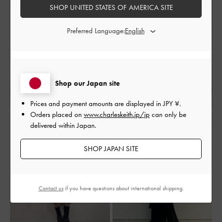
SHOP UNITED STATES OF AMERICA SITE
Preferred Language:
Shop our Japan site
Prices and payment amounts are displayed in
JPY ¥
.
Orders placed on
www.charleskeith.jp/jp
can only be
delivered within Japan.
SHOP JAPAN SITE
Contact us
if you have questions about international shipping.