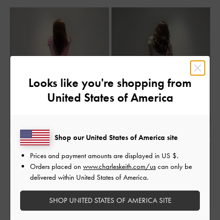
Looks like you're shopping from
United States of America
Shop our United States of America site
Prices and payment amounts are displayed in
US $
.
Orders placed on
www.charleskeith.com/us
can only be
delivered within United States of America.
SHOP UNITED STATES OF AMERICA SITE