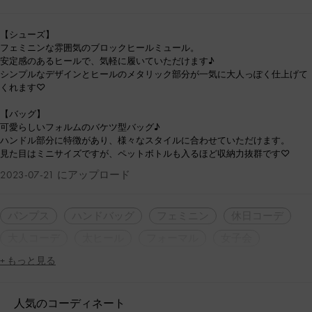
【シューズ】
フェミニンな雰囲気のブロックヒールミュール。
安定感のあるヒールで、気軽に履いていただけます♪
シンプルなデザインとヒールのメタリック部分が一気に大人っぽく仕上げて
くれます♡
【バッグ】
可愛らしいフォルムのバケツ型バッグ♪
ハンドル部分に特徴があり、様々なスタイルに合わせていただけます。
見た目はミニサイズですが、ペットボトルも入るほど収納力抜群です♡
2023-07-21 にアップロード
パンプス
ハンドバッグ
フェミニン
休日コーデ
大人コーデ
太ヒール
フォーマル
女子会
+ もっと見る
人気のコーディネート