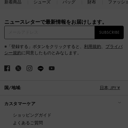
新着商品
シューズ
バッグ
財布
ファッシ
Site footer
ニュースレターで最新情報をお届けします。​
SUBSCRIBE
※「登録する」ボタンをクリックすると、
利用規約
、
プライバ
シー規約
に同意したものとみなします。
国/地域:
日本,
JPY ¥
カスタマーケア
ショッピングガイド
よくあるご質問