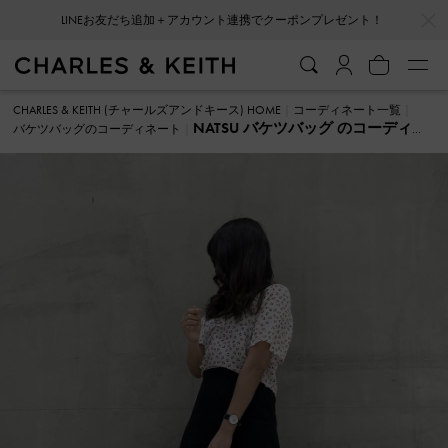
…
…
LINEお友だち追加＋アカウント連携でクーポンプレゼント！
CHARLES & KEITH (チャールズアンドキース) HOME
コーディネート一覧
NATSU バケツバッグ のコーディネ
バケツバッグのコーディネート
ート