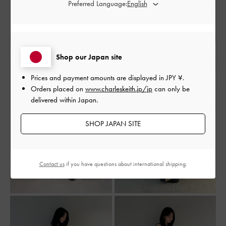
Preferred Language:
Shop our Japan site
Prices and payment amounts are displayed in
JPY ¥
.
Orders placed on
www.charleskeith.jp/jp
can only be
delivered within Japan.
SHOP JAPAN SITE
Contact us
if you have questions about international shipping.