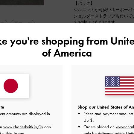
【バッグ】
シルエットが可愛いホーボーバ
ショルダーストラップも付いて
てお使いいただけます。
デ
夏コーデ
シンプルなデザインに金具のシ
人気アイテム
ike you're shopping from
Unite
2023-08-23 にアップロード
of America
ite
Shop our United States of Am
ent amounts are displayed in
Prices and payment amounts 
US $
.
on
www.charleskeith.jp/jp
can
Orders placed on
www.charl
d within Japan.
only be delivered within Unit