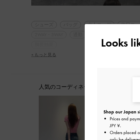
シューズ
バッグ
大人コーデ
休日コー
2WAY・3WAY
通勤
旅行
デート
Looks l
脚長効果
+ もっと見る
人気のコーディネート
Shop our Japan s
Prices and paym
JPY ¥
.
Orders placed 
only be delivere