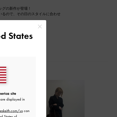
ッグの新作が登場！
いるので、その日のスタイルに合わせ
ルバーで大人っぽさを演出♪
d States
erica site
are displayed in
eskeith.com/us
can
ed States of