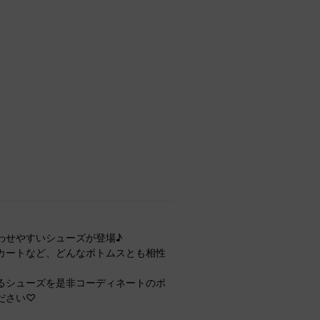
わせやすいシューズが登場♪
カートなど、どんなボトムスとも相性
るシューズを是非コーディネートのポ
ださい♡