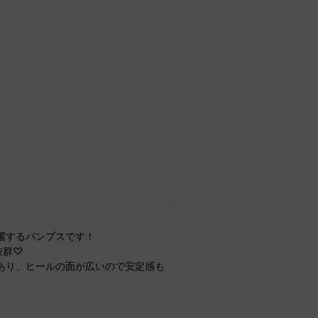
躍するパンプスです！
抜群♡
あり、ヒールの面が広いので安定感も