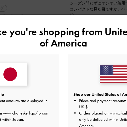
シーズン問わずにオンオフ兼用
グ
コンパクトな見た目ですが、ペ
♡
ム
軽量
キレイめやカジュアルなコーデ
アイテム
ike you're shopping from
Unite
2023-08-23 にアップロード
of America
ite
Shop our United States of Am
ent amounts are displayed in
Prices and payment amounts 
US $
.
on
www.charleskeith.jp/jp
can
Orders placed on
www.charl
d within Japan.
only be delivered within Unit
America.