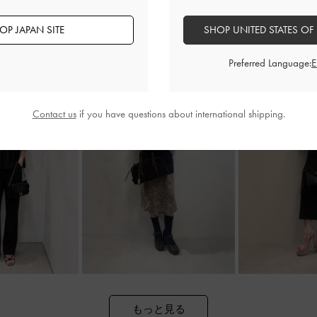
OP JAPAN SITE
SHOP UNITED STATES OF
Preferred Language:
Contact us
if you have questions about international shipping.
もっと見る