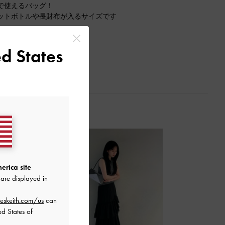
で使えるバッグ！
ットボトルや長財布が入るサイズです
ィネートに合わせても♪
d States
erica site
are displayed in
eskeith.com/us
can
ed States of