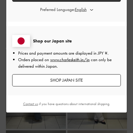
Preferred Language:
Shop our Japan site
Prices and payment amounts are displayed in
JPY ¥
.
Orders placed on
www.charleskeith.jp/jp
can only be
delivered within Japan.
SHOP JAPAN SITE
Contact us
if you have questions about international shipping.