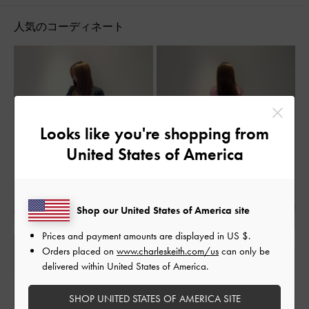
人気のコーディネート
Looks like you're shopping from
United States of America
Shop our United States of America site
Prices and payment amounts are displayed in
US $
.
Orders placed on
www.charleskeith.com/us
can only be
delivered within United States of America.
SHOP UNITED STATES OF AMERICA SITE