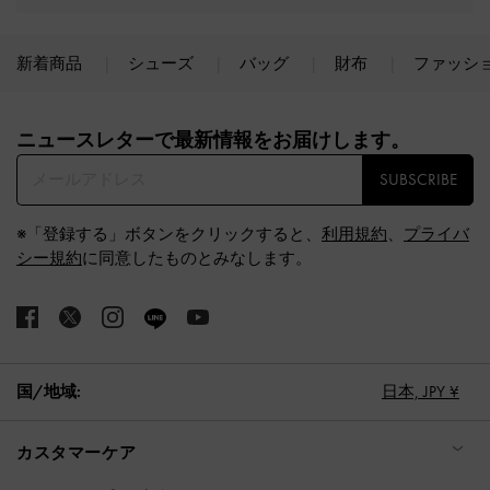
新着商品
シューズ
バッグ
財布
ファッシ
Site footer
ニュースレターで最新情報をお届けします。​
SUBSCRIBE
※「登録する」ボタンをクリックすると、
利用規約
、
プライバ
シー規約
に同意したものとみなします。
国/地域:
日本,
JPY ¥
カスタマーケア