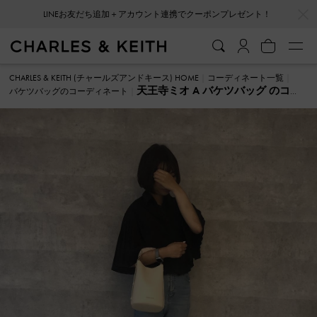
…
…
LINEお友だち追加＋アカウント連携でクーポンプレゼント！
CHARLES & KEITH (チャールズアンドキース) HOME
コーディネート一覧
天王寺ミオ A バケツバッグ のコー
バケツバッグのコーディネート
ディネート