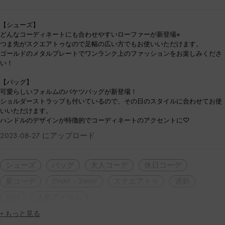
【シューズ】
どんなコーディネートにも合わせやすいローファーが新登場⭐︎
つま先がスクエアトゥなので足幅の広い方でもお使いいただけます。
ゴールドのメタルプレートでワンランク上のファッションをお楽しみくださ
い！
【バッグ】
可愛らしいフォルムのバケツバッグが新登場！
ショルダーストラップも付いているので、その日のスタイルに合わせてお使
いいただけます。
ハンドルのデザインが特徴的でコーディネートのアクセントに♡
2023-08-27 にアップロード
シューズ
バッグ
大人コーデ
休日コーデ
夏コーデ
2WAY・3WAY
スクエアトゥ
通勤
旅行
人気アイテム
+ もっと見る