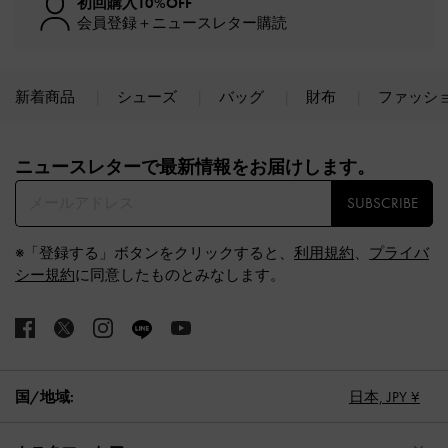
初回購入10%OFF
会員登録＋ニュースレター購読
新着商品
シューズ
バッグ
財布
ファッシ
Site footer
ニュースレターで最新情報をお届けします。​
SUBSCRIBE
※「登録する」ボタンをクリックすると、
利用規約
、
プライバ
シー規約
に同意したものとみなします。
国/地域:
日本,
JPY ¥