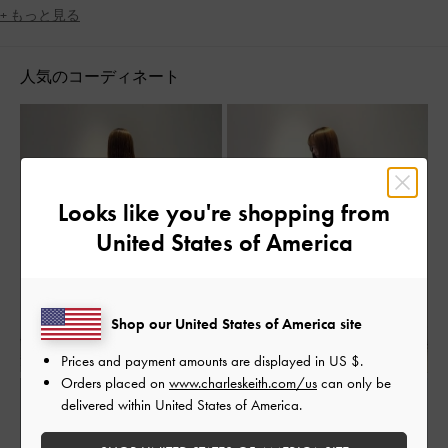
+ もっと見る
人気のコーディネート
Looks like you're shopping from
United States of America
Shop our United States of America site
Prices and payment amounts are displayed in
US $
.
Orders placed on
www.charleskeith.com/us
can only be
delivered within United States of America.