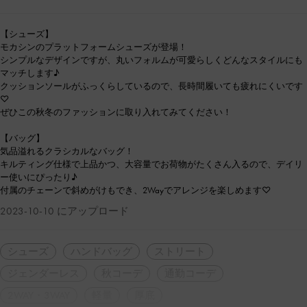
【シューズ】
モカシンのプラットフォームシューズが登場！
シンプルなデザインですが、丸いフォルムが可愛らしくどんなスタイルにも
マッチします♪
クッションソールがふっくらしているので、長時間履いても疲れにくいです
♡
ぜひこの秋冬のファッションに取り入れてみてください！
【バッグ】
気品溢れるクラシカルなバッグ！
キルティング仕様で上品かつ、大容量でお荷物がたくさん入るので、デイリ
ー使いにぴったり♪
付属のチェーンで斜めがけもでき、2Wayでアレンジを楽しめます♡
2023-10-10 にアップロード
シューズ
ハンドバッグ
ストリート
ジェンダーレス
秋コーデ
通勤コーデ
2WAY・3WAY
軽量
厚底