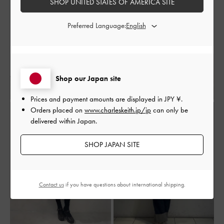
SHOP UNITED STATES OF AMERICA SITE
Preferred Language:
Shop our Japan site
Prices and payment amounts are displayed in
JPY ¥
.
Orders placed on
www.charleskeith.jp/jp
can only be
delivered within Japan.
SHOP JAPAN SITE
Contact us
if you have questions about international shipping.