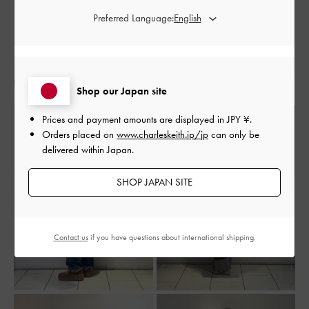
Preferred Language:
Shop our Japan site
Prices and payment amounts are displayed in
JPY ¥
.
Orders placed on
www.charleskeith.jp/jp
can only be
delivered within Japan.
SHOP JAPAN SITE
Contact us
if you have questions about international shipping.