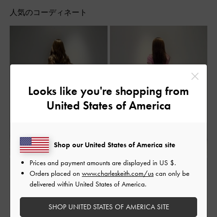
人気のコーディネート
Looks like you're shopping from
United States of America
Shop our United States of America site
Prices and payment amounts are displayed in
US $
.
Orders placed on
www.charleskeith.com/us
can only be
delivered within United States of America.
SHOP UNITED STATES OF AMERICA SITE