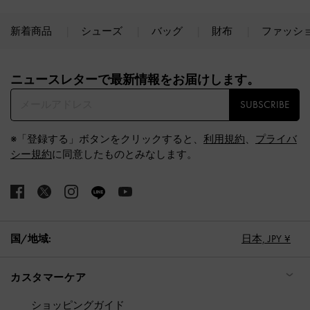
新着商品
シューズ
バッグ
財布
ファッシ
Site footer
ニュースレターで最新情報をお届けします。​
SUBSCRIBE
※「登録する」ボタンをクリックすると、
利用規約
、
プライバ
シー規約
に同意したものとみなします。
国/地域:
日本,
JPY ¥
カスタマーケア
ショッピングガイド