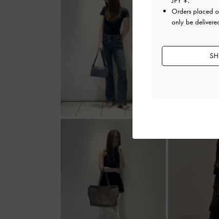
JPY ¥
.
Orders placed 
only be delivere
SH