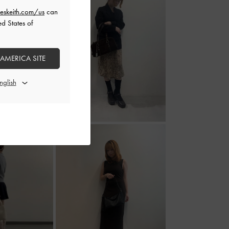
eskeith.com/us
can
ed States of
 AMERICA SITE