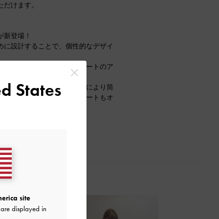
ただけます。
が新登場！
めに設計することで、個性的なデザイ
バーメタリックがコーディネートのア
ュな印象にしてくれます。
d States
しやすく、レースアップ仕様により筒
、パンツインしたコーディネートもオ
erica site
are displayed in