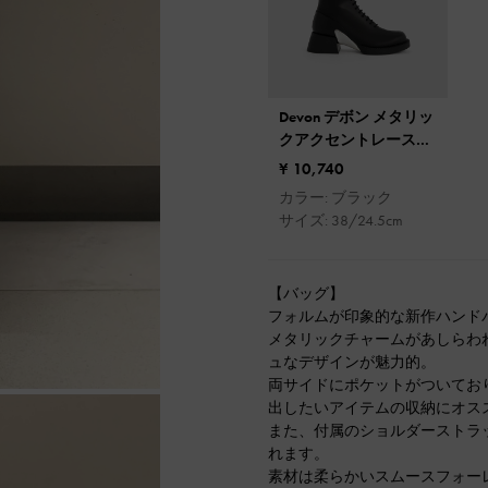
Devon デボン メタリッ
クアクセントレースア
ップロングブーツ
¥ 10,740
カラー: ブラック
サイズ: 38/24.5cm
【バッグ】
フォルムが印象的な新作ハンド
メタリックチャームがあしらわ
ュなデザインが魅力的。
両サイドにポケットがついてお
出したいアイテムの収納にオス
また、付属のショルダーストラ
れます。
素材は柔らかいスムースフォー