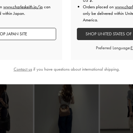
US $
.
on
www.charleskeith.jp/jp
can
Orders placed on
www.charl
d within Japan.
only be delivered within Unit
America.
OP JAPAN SITE
SHOP UNITED STATES OF
Preferred Language:
Contact us
if you have questions about international shipping.