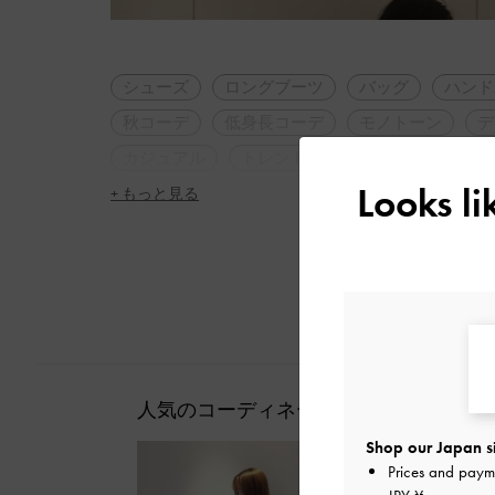
シューズ
ロングブーツ
バッグ
ハンド
秋コーデ
低身長コーデ
モノトーン
デ
カジュアル
トレンドアイテム
脚長効果
Looks l
+ もっと見る
人気のコーディネート
Shop our Japan s
Prices and paym