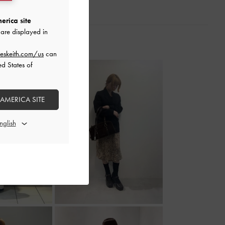
erica site
are displayed in
eskeith.com/us
can
ed States of
 AMERICA SITE