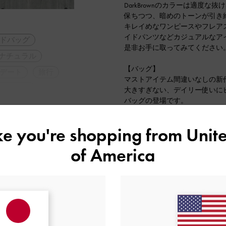
DarkBrownのカラーは適度
保ちつつ、暗めのトーンが引き
キレイめなワンピースやフレア
イドパンツなどカジュアルなア
ドバッグ
是非お手に取ってみてください
ナチュラル
【バッグ】
デート
旅行
マストアイテム間違いなしの新
脚長効果
大きすぎない、デイリー使いに
バッグの登場です。
420gと軽く、お財布、スマート
トボトルが収納可能。
ike you're shopping from
Unite
付属のショルダーストラップを
お子様をお連れの方にもおすす
of America
サイドの2つのポケットはAirP
ーや鍵、ハンカチなどすぐに取
す⭐︎
シンプルながらも金具など細か
非ゲットしてください。
2023-10-28 にアップロード