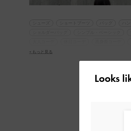
シューズ
ショートブーツ
バッグ
ハン
ショルダーバッグ
シンプル・ベーシック
大人コーデ
休日コーデ
高身長コーデ
カジュアル
女子会
トレンドアイテム
+ もっと見る
Looks l