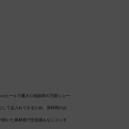
cmヒールで履き心地抜群の万能シュー
心して足入れできるため、長時間のお
の効いた素材感で圧迫感もなくスッキ