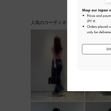
Shop our Japan s
Prices and paym
JPY ¥
.
人気のコーディネート
Orders placed 
only be delivere
SH