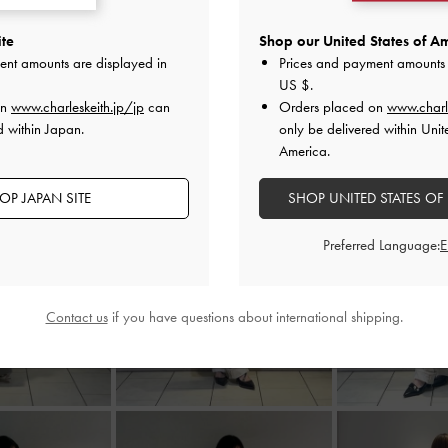
ite
Shop our United States of Am
ent amounts are displayed in
Prices and payment amounts 
US $
.
on
www.charleskeith.jp/jp
can
Orders placed on
www.charl
d within Japan.
only be delivered within Unit
America.
OP JAPAN SITE
SHOP UNITED STATES OF
Preferred Language:
Contact us
if you have questions about international shipping.