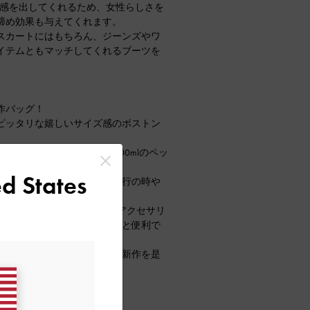
な抜け感を出してくれるため、女性らしさを
締め効果も与えてくれます。
スカートにはもちろん、ジーンズやワ
イテムともマッチしてくれるブーツを
。
作バッグ！
ピッタリな嬉しいサイズ感のボストン
フォン、小さめのポーチ、300mlのペッ
d States
つけることで両手が空き、旅行の時や
めです！
odsがピッタリ入るサイズ感でアクセサリ
り出したいものを入れておくと便利で
いディテールにこだわった最新作を是