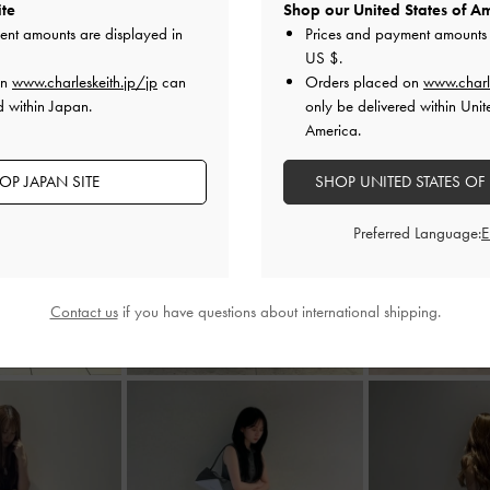
ite
Shop our United States of Am
ent amounts are displayed in
Prices and payment amounts 
US $
.
on
www.charleskeith.jp/jp
can
Orders placed on
www.charl
d within Japan.
only be delivered within Unit
America.
OP JAPAN SITE
SHOP UNITED STATES OF
Preferred Language:
Contact us
if you have questions about international shipping.