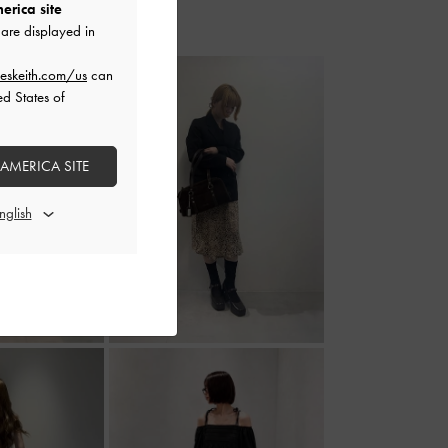
erica site
are displayed in
eskeith.com/us
can
ed States of
 AMERICA SITE