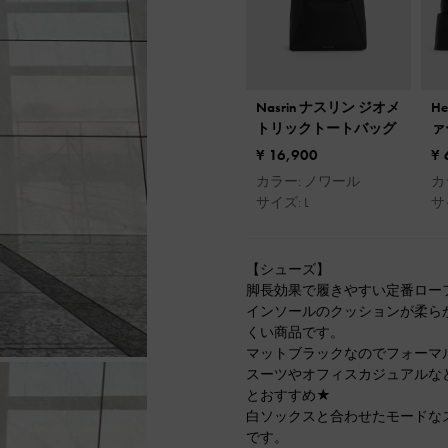
Nasrin ナスリン ジオメ
H
トリックトートバッグ
ァ
¥ 16,900
¥ 
カラー: ノワール
カ
サイズ: L
サ
【シューズ】
脚長効果で履きやすい定番ロー
インソールのクッションが柔ら
くい商品です。
マットブラックなのでフォーマ
スーツやオフィスカジュアルな
とおすすめ★
白ソックスと合わせたモードな
です。