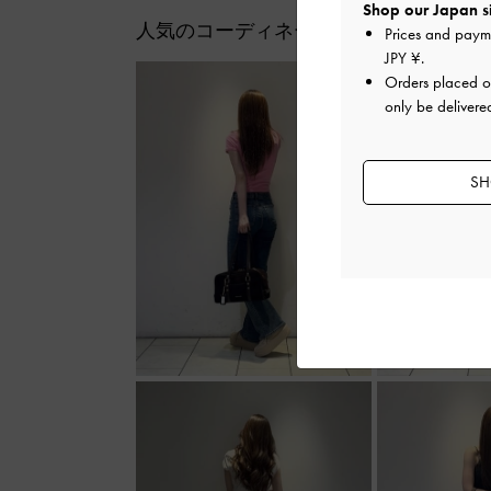
Shop our Japan s
人気のコーディネート
Prices and paym
JPY ¥
.
Orders placed 
only be delivere
SH