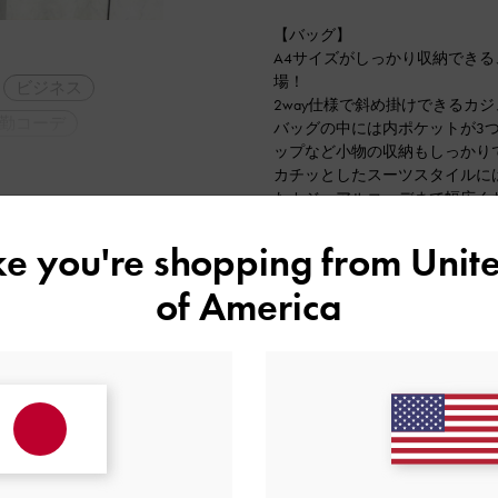
【バッグ】
A4サイズがしっかり収納でき
場！
ビジネス
2way仕様で斜め掛けできるカ
勤コーデ
バッグの中には内ポケットが3
ップなど小物の収納もしっかり
カチッとしたスーツスタイルに
たカジュアルコーデまで幅広く
【カードケース】
ike you're shopping from
Unite
人気のコアシリーズにカードケ
L字型ジップになっていて小銭
of America
いやすいです。
バッグにアクセサリーとしてつ
ギフト用でお渡しするのもおす
2023-11-18 にアップロード