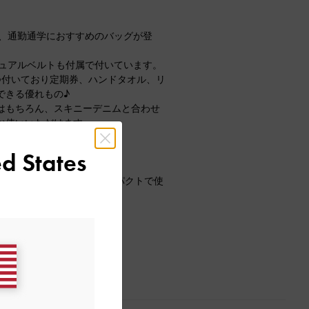
る、通勤通学におすすめのバッグが登
ジュアルベルトも付属で付いています。
つ付いており定期券、ハンドタオル、リ
できる優れもの♪
はもちろん、スキニーデニムと合わせ
お使いいただけます。
d States
ースが登場！
の取り出しがしやすく、コンパクトで使
けても可愛いデザイン。
すめです♪