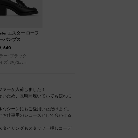
ester エスター ローフ
ーパンプス
6,540
ラー: ブラック
イズ: 39/25cm
ファーが入荷しました！
かいため、長時間履いていても疲れに
ルなシーンにもご愛用いただけます。
どお仕事用のシューズとして合わせる
スタイリングもスタッフ一押しコーデ