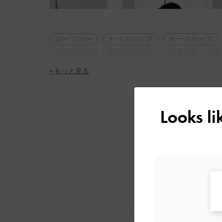
ローファー
トートバッグ
カードケース
大人コーデ
定番アイテム
脚長効果
通
+ もっと見る
Looks l