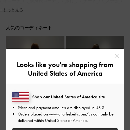
冬コーデ
低身長コーデ
旅行
デート
女子会
+ もっと見る
人気のコーディネート
Looks like you're shopping from
United States of America
Shop our United States of America site
Prices and payment amounts are displayed in
US $
.
Orders placed on
www.charleskeith.com/us
can only be
delivered within United States of America.