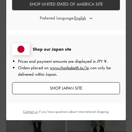
SHOP UNITED STATES OF AMERICA SITE
Preferred Language:
Shop our Japan site
Prices and payment amounts are displayed in
JPY ¥
.
Orders placed on
www.charleskeith.jp/jp
can only be
delivered within Japan.
SHOP JAPAN SITE
Contact us
if you have questions about international shipping.