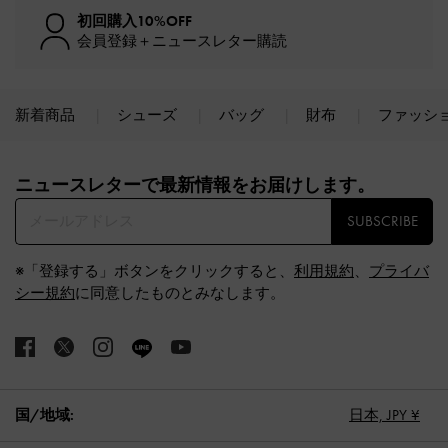
初回購入10%OFF
会員登録＋ニュースレター購読
新着商品
シューズ
バッグ
財布
ファッシ
Site footer
ニュースレターで最新情報をお届けします。​
SUBSCRIBE
※「登録する」ボタンをクリックすると、
利用規約
、
プライバ
シー規約
に同意したものとみなします。
国/地域:
日本,
JPY ¥