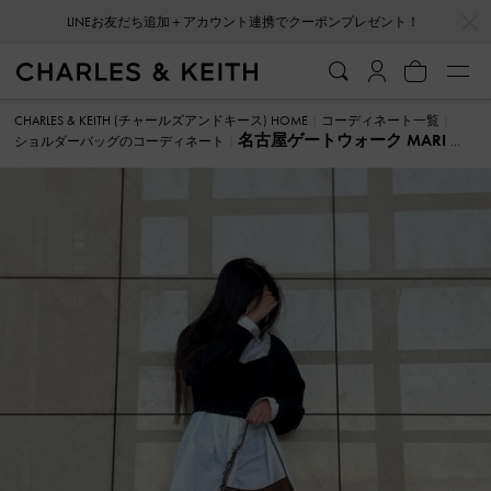
…
…
LINEお友だち追加＋アカウント連携でクーポンプレゼント！
CHARLES & KEITH (チャールズアンドキース) HOME
コーディネート一覧
名古屋ゲートウォーク MARI シ
ショルダーバッグのコーディネート
ョルダーバッグ のコーディネート