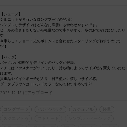
【シューズ】
シルエットがきれいなロングブーツの登場！
シンプルなデザインはどんなお洋服にも合わせやすいです。
ヒールの高さもありながら軽量なので歩きやすく、冬のおでかけにぴったり
♡
今季らしくショート丈のボトムスと合わせたスタイリングがおすすめです
♡！
【バッグ】
バックルが特徴的なデザインのバッグが登場。
マチにはファスナーがついており、持ち物によってサイズ感を変えていただ
けます。
貴重品やメイクポーチが入り、日常使いに嬉しいサイズ感。
ダークブラウンはトレンドカラーなのでおすすめです♡
2023-12-15 にアップロード
ロングブーツ
ハンドバッグ
カジュアル
軽量
スクエアトゥ
ストリート
シンプル・ベーシック