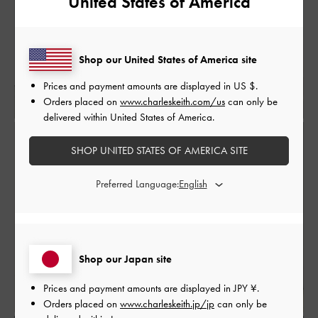
United States of America
Shop our United States of America site
Prices and payment amounts are displayed in
US $
.
Orders placed on
www.charleskeith.com/us
can only be
delivered within United States of America.
SHOP UNITED STATES OF AMERICA SITE
Preferred Language:
Shop our Japan site
Prices and payment amounts are displayed in
JPY ¥
.
Orders placed on
www.charleskeith.jp/jp
can only be