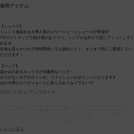
着用アイテム:
【シューズ】
トレンド感溢れる今季人気のメリージェーンシューズが登場♡
T字のストラップで抜け感がありつつ、シンプルな作りで足にフィットしてく
れます。
生地も柔らかいので長時間歩いても疲れにくく、オンオフ共にご愛用してい
ただけます！
【バッグ】
温かみのあるルックスが印象的なバッグ！
さりげないボアのラインが、ファッションのポイントになります♪
ぜひ今季のコーディネートに取り入れてみて下さい♡
2023-11-25 にアップロード
シューズ
ショルダーバッグ
シンプル・ベーシック
休日コーデ
冬コーデ
軽量
厚底
+ もっと見る