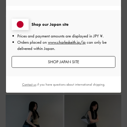
Shop our Japan site
Prices and payment amounts are displayed in
JPY ¥
.
Orders placed on
www.charleskeith.jp/jp
can only be
delivered within Japan.
SHOP JAPAN SITE
Contact us
if you have questions about international shipping.