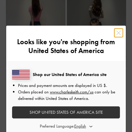
Looks like you're shopping from
United States of America
Shop our United States of America site
Prices and payment amounts are displayed in
US $
.
Orders placed on
www.charleskeith.com/us
can only be
delivered within United States of America.
SHOP UNITED STATES OF AMERICA SITE
Preferred Language: