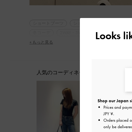
ショートブーツ
ショルダーバッグ
ストリ
Looks l
冬コーデ
2WAY・3WAY
軽量
トレンド
+ もっと見る
人気のコーディネート
Shop our Japan s
Prices and paym
JPY ¥
.
Orders placed 
only be delivere