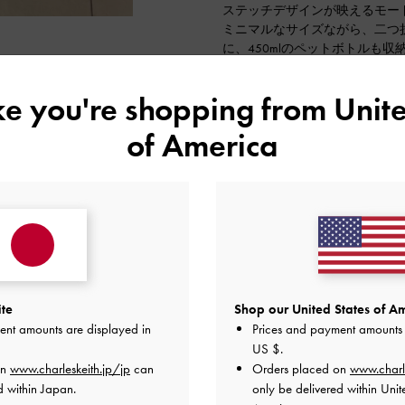
ステッチデザインが映えるモー
ミニマルなサイズながら、二つ
に、450mlのペットボトルも収
ストラップが調節できるので、
ート
ミニマル
オールシーズンお使いいただけ
ike you're shopping from
Unite
アイテム
2023-12-26 にアップロード
of America
ite
Shop our United States of Am
ent amounts are displayed in
Prices and payment amounts 
US $
.
on
www.charleskeith.jp/jp
can
Orders placed on
www.charl
d within Japan.
only be delivered within Unit