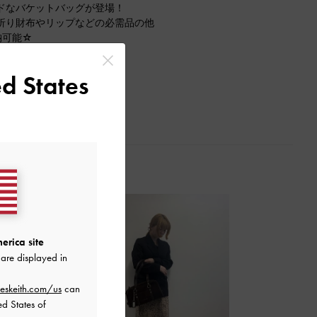
ドなバケットバッグが登場！
折り財布やリップなどの必需品の他
納可能☆
お好きな長さにできます。
る万能アイテムです！
d States
erica site
are displayed in
eskeith.com/us
can
ed States of