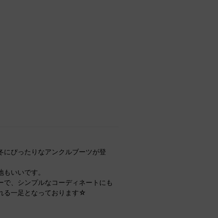
冬にぴったりなアンクルブーツが登
地もいいです。
ーで、シンプルなコーディネートにも
れる一足となっております☆