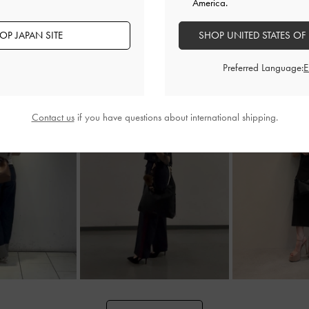
America.
OP JAPAN SITE
SHOP UNITED STATES OF
Preferred Language:
Contact us
if you have questions about international shipping.