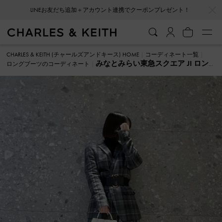
…
…
LINEお友だち追加＋アカウント連携でクーポンプレゼント！
CHARLES & KEITH (チャールズアンドキース) HOME
コーディネート一覧
みなとみらい東急スクエア JI ロン
ロングブーツのコーディネート
グブーツ のコーディネート