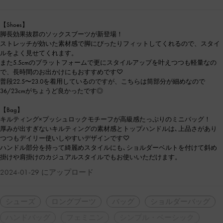
【Shoes】
脚長効果抜群のソックスブーツが新登場！
ストレッチが効いた素材感で脚にぴったりフィットしてくれるので、スタイ
ルをよく見せてくれます。
また5.5cmのプラットフォームで更にスタイルアップを叶えつつも軽量なの
で、長時間のお出かけにもおすすめです♡
普段22.5〜23.0を着用しているのですが、こちらは筒部分が細めなので
36/23cmがちょうど良かったです◎
【Bag】
キルティング×プッシュロックモチーフが高級感たっぷりのミニバッグ！
厚みが出すぎないキルティングの素材感とトップハンドルは､上品さがあり
つつもデイリー使いしやすいデザインです♡
ハンドル部分を持って綺麗めスタイルにも､ショルダーベルトを付けて斜め
掛けや肩掛けのカジュアルスタイルでもお使いいただけます。
2024-01-29 にアップロード
シューズ
ロングブーツ
バッグ
ショルダーバッグ
ハンドバッグ
フェミニン
シンプル・ベーシック