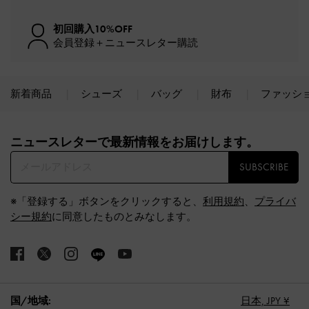
初回購入10%OFF
会員登録＋ニュースレター購読
新着商品
シューズ
バッグ
財布
ファッシ
Site footer
ニュースレターで最新情報をお届けします。​
SUBSCRIBE
※「登録する」ボタンをクリックすると、
利用規約
、
プライバ
シー規約
に同意したものとみなします。
国/地域:
日本,
JPY ¥