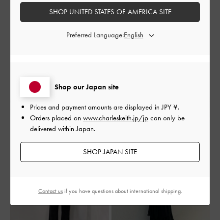
SHOP UNITED STATES OF AMERICA SITE
Preferred Language:
Shop our Japan site
Prices and payment amounts are displayed in
JPY ¥
.
Orders placed on
www.charleskeith.jp/jp
can only be
delivered within Japan.
SHOP JAPAN SITE
Contact us
if you have questions about international shipping.