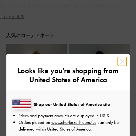
ミニマル
スポーティ
休日コーデ
秋コーデ
冬コーデ
モノトーン
レイン
2WAY・3WAY
+ もっと見る
軽量
ラウンドトゥ
厚底
カジュアル
ギフト
人気のコーディネート
旅行
デート
女子会
人気アイテム
トレンドアイテム
脚長効果
Looks like you're shopping from
United States of America
Shop our United States of America site
Prices and payment amounts are displayed in
US $
.
Orders placed on
www.charleskeith.com/us
can only be
delivered within United States of America.