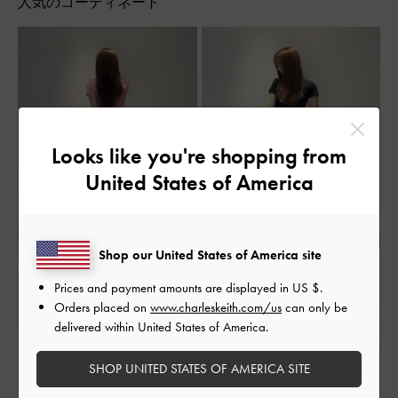
人気のコーディネート
Looks like you're shopping from
United States of America
Shop our United States of America site
Prices and payment amounts are displayed in
US $
.
Orders placed on
www.charleskeith.com/us
can only be
delivered within United States of America.
SHOP UNITED STATES OF AMERICA SITE