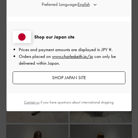
Preferred Language:
Shop our Japan site
Prices and payment amounts are displayed in
JPY ¥
.
Orders placed on
www.charleskeith.jp/jp
can only be
delivered within Japan.
SHOP JAPAN SITE
Contact us
if you have questions about international shipping.