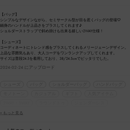
【バッグ】
シンプルなデザインながら、セミサークル型が目を惹くバッグの登場♡
細身のハンドルが上品さをプラスしてくれます♪
ショルダーストラップで斜め掛けも出来る嬉しい2WAY仕様！
【シューズ】
コーディネートにトレンド感をプラスしてくれるメリージェーンデザイン。
上品な雰囲気もあり、大人コーデをワンランクアップしてくれます。
サイズは普段24.5を着用しており、38/24.5cmでピッタリでした。
2024-02-24 にアップロード
シューズ
バッグ
ショルダーバッグ
ハンドバッグ
モノトーン
カジュアル
ギフト
人気アイテム
2WAY・3WAY
ラウンドトゥ
ジェンダーレス
シンプル・ベーシック
ママコーデ
大人コーデ
+ もっと見る
休日コーデ
デート
定番アイテム