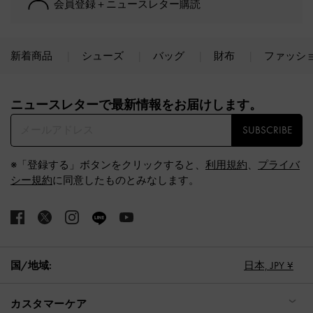
会員登録＋ニュースレター購読
新着商品
シューズ
バッグ
財布
ファッシ
Site footer
ニュースレターで最新情報をお届けします。​
SUBSCRIBE
※「登録する」ボタンをクリックすると、
利用規約
、
プライバ
シー規約
に同意したものとみなします。
国/地域:
日本,
JPY ¥
カスタマーケア