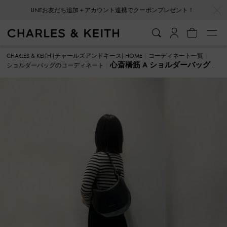
…
…
LINEお友だち追加＋アカウント連携でクーポンプレゼント！
CHARLES & KEITH (チャールズアンドキース) HOME
コーディネート一覧
心斎橋筋 A ショルダーバッグ
ショルダーバッグのコーディネート
のコーディネート