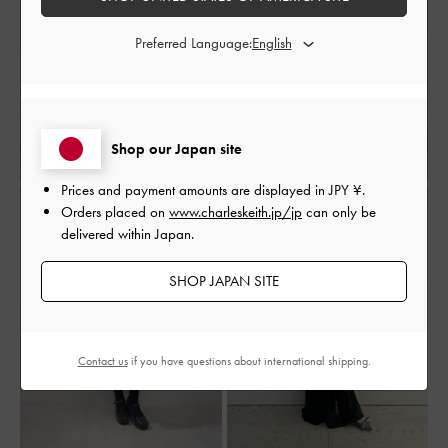
Preferred Language:
Shop our Japan site
Prices and payment amounts are displayed in
JPY ¥
.
Orders placed on
www.charleskeith.jp/jp
can only be
delivered within Japan.
SHOP JAPAN SITE
Contact us
if you have questions about international shipping.