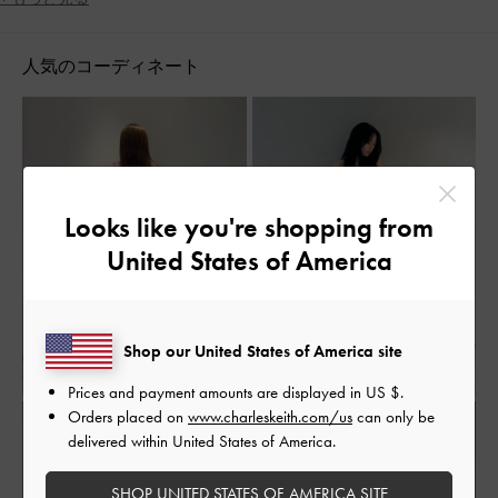
軽量
パーティー
ポインテッドトゥ
人気のコーディネート
キトゥンヒール
ストリート
ジェンダーレス
コンサバティブ
シンプル・ベーシック
ミニマル
ナチュラル
スポーティ
アスレジャー
大人コーデ
休日コーデ
春コーデ
秋コーデ
低身長コーデ
高身長コーデ
旅行
デート
女子会
脚長効果
Looks like you're shopping from
通勤コーデ
United States of America
Shop our United States of America site
Prices and payment amounts are displayed in
US $
.
Orders placed on
www.charleskeith.com/us
can only be
delivered within United States of America.
SHOP UNITED STATES OF AMERICA SITE