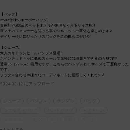
【バッグ】
2WAY仕様のホーボーバッグ。
貴重品や500mlのペットボトルが無理なく入るサイズ感！
底マチのファスナーを開ける事でシルエットの変化を楽しめます♪
デイリー使いにぴったりのバッグをこの機会にぜひ♡
【シューズ】
大人のキトゥンヒールパンプス登場！
ポインテッドトゥに低めのヒールで気軽に普段履きできるのも魅力♡
通常35（22.5cm）着用ですが、こちらのパンプスも35サイズで丁度良かった
です。
ソックス合わせや様々なコーディネートに活躍してくれます♪
2024-03-12 にアップロード
シューズ
パンプス
サンダル
バッグ
ショルダーバッグ
ハンドバッグ
モノトーン
neutralcolor
カジュアル
通勤
ギフト
人気アイテム
トレンドアイテム
2WAY・3WAY
+ もっと見る