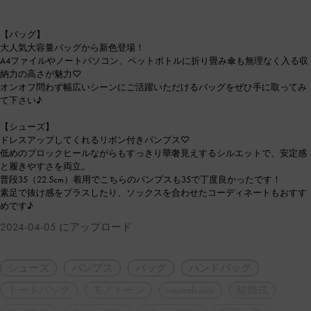
【バッグ】
大人気大容量バッグから新色登場！
A4ファイルやノートパソコン、ペットボトルに折り畳み傘も無理なく入る収
納力の高さが魅力♡
オンオフ問わず幅広いシーンにご活躍いただけるバッグをぜひ手に取ってみ
て下さい♪
【シューズ】
ドレスアップしてくれるリボン付きパンプス♡
低めのブロックヒールながらもすっきり華奢見えするシルエットで、安定感
と履きやすさを両立。
普段35（22.5cm）着用でこちらのパンプスも35で丁度良かったです！
素足で抜け感をプラスしたり、ソックスを合わせたコーディネートもおすす
めです♪
2024-04-05 にアップロード
シューズ
パンプス
バッグ
ハンドバッグ
トートバッグ
モノトーン
neutralcolor
結婚式