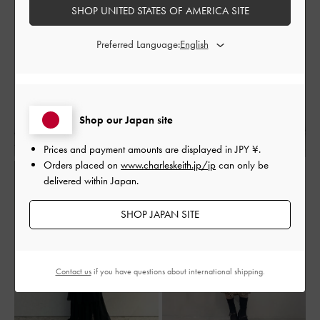
SHOP UNITED STATES OF AMERICA SITE
Preferred Language:
Shop our Japan site
Prices and payment amounts are displayed in
JPY ¥
.
Orders placed on
www.charleskeith.jp/jp
can only be
delivered within Japan.
SHOP JAPAN SITE
Contact us
if you have questions about international shipping.