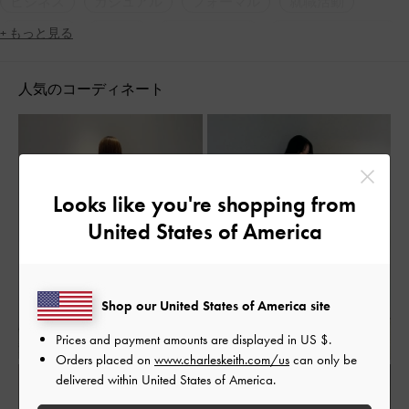
ビジネス
カジュアル
フォーマル
就職活動
A4サイズ
ギフト
人気アイテム
トレンドアイテム
+ もっと見る
2WAY・3WAY
軽量
パーティー
ラウンドトゥ
人気のコーディネート
アーモンドトゥ
チャンキーヒール
太ヒール
フェミニン
ジェンダーレス
コンサバティブ
ガーリー
シンプル・ベーシック
ミニマル
ナチュラル
レトロ
ママコーデ
大人コーデ
Looks like you're shopping from
休日コーデ
マタニティコーデ
春コーデ
秋コーデ
United States of America
冬コーデ
低身長コーデ
高身長コーデ
旅行
デート
女子会
冠婚葬祭
定番アイテム
脚長効果
通勤コーデ
Shop our United States of America site
Prices and payment amounts are displayed in
US $
.
Orders placed on
www.charleskeith.com/us
can only be
delivered within United States of America.