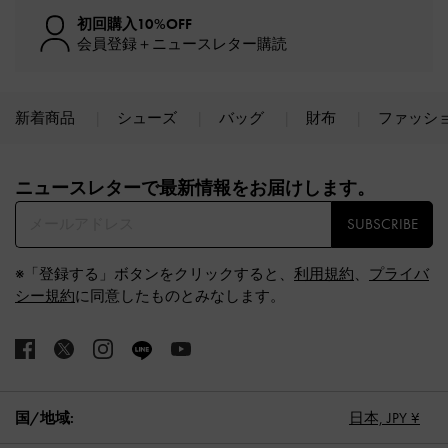
初回購入10%OFF
会員登録＋ニュースレター購読
新着商品
シューズ
バッグ
財布
ファッシ
Site footer
ニュースレターで最新情報をお届けします。​
SUBSCRIBE
※「登録する」ボタンをクリックすると、
利用規約
、
プライバ
シー規約
に同意したものとみなします。
国/地域:
日本,
JPY ¥