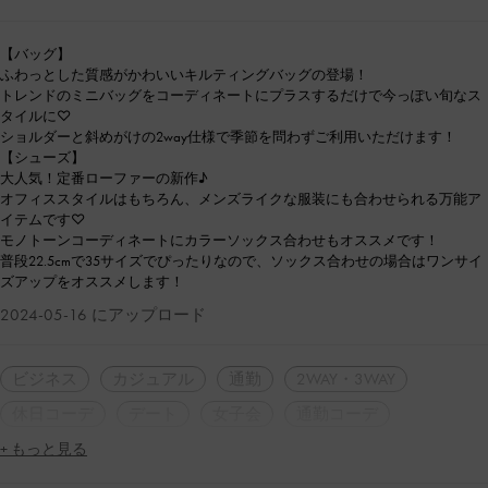
【バッグ】
ふわっとした質感がかわいいキルティングバッグの登場！
トレンドのミニバッグをコーディネートにプラスするだけで今っぽい旬なス
タイルに♡
ショルダーと斜めがけの2way仕様で季節を問わずご利用いただけます！
【シューズ】
大人気！定番ローファーの新作♪
オフィススタイルはもちろん、メンズライクな服装にも合わせられる万能ア
イテムです♡
モノトーンコーディネートにカラーソックス合わせもオススメです！
普段22.5cmで35サイズでぴったりなので、ソックス合わせの場合はワンサイ
ズアップをオススメします！
2024-05-16 にアップロード
ビジネス
カジュアル
通勤
2WAY・3WAY
休日コーデ
デート
女子会
通勤コーデ
+ もっと見る