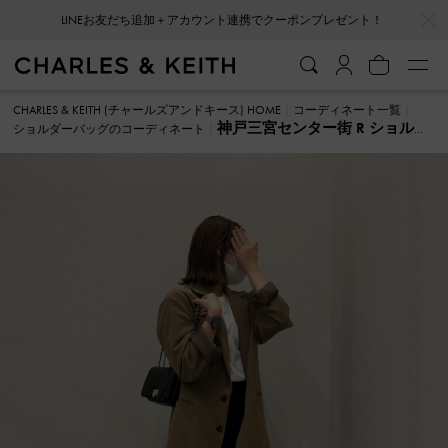
…
…
LINEお友だち追加＋アカウント連携でクーポンプレゼント！
CHARLES & KEITH (チャールズアンドキース) HOME
コーディネート一覧
神戸三宮センター街 R ショルダ
ショルダーバッグのコーディネート
ーバッグ のコーディネート