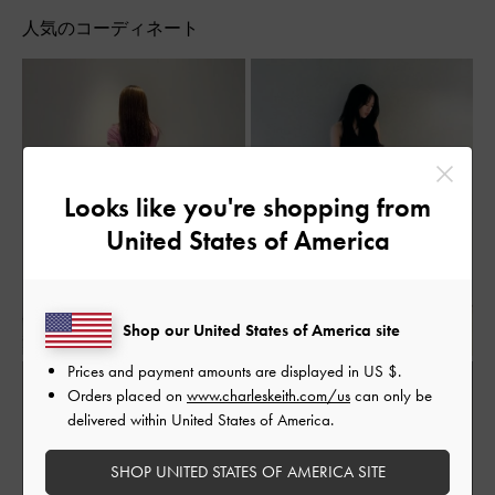
人気のコーディネート
Looks like you're shopping from
United States of America
Shop our United States of America site
Prices and payment amounts are displayed in
US $
.
Orders placed on
www.charleskeith.com/us
can only be
delivered within United States of America.
SHOP UNITED STATES OF AMERICA SITE