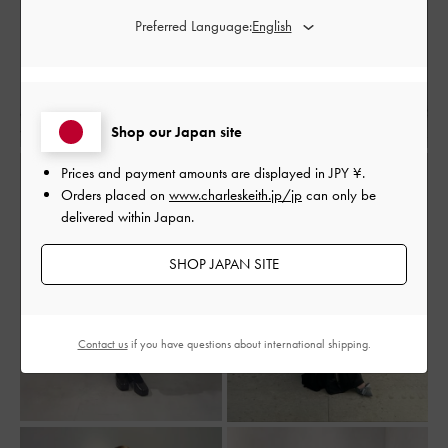
Preferred Language:
Shop our Japan site
Prices and payment amounts are displayed in
JPY ¥
.
Orders placed on
www.charleskeith.jp/jp
can only be
delivered within Japan.
SHOP JAPAN SITE
Contact us
if you have questions about international shipping.